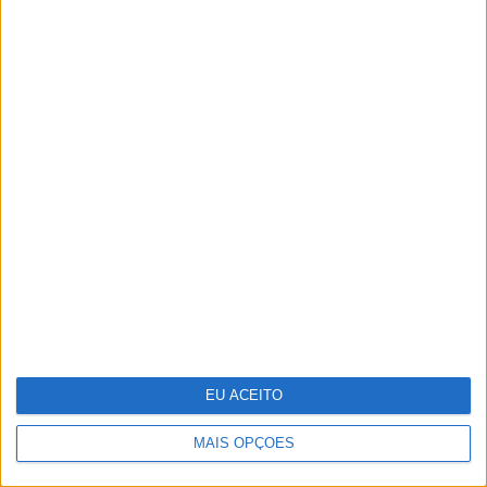
CULTURANDO NA LUSOFONIA
4 de agosto de 1578. D. Sebastião,
Ceuta: a vida complexa dos símbolos
EU ACEITO
MAIS OPÇÕES