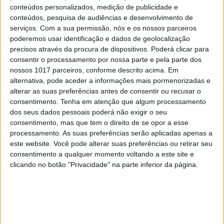
quantidades suficientes nas raízes do paciente,
conteúdos personalizados, medição de publicidade e
conteúdos, pesquisa de audiências e desenvolvimento de
estas enzimas podem não converter de forma
serviços.
Com a sua permissão, nós e os nossos parceiros
apropriada o minoxidil, levando a que esta
poderemos usar identificação e dados de geolocalização
substância não atue apropriadamente no couro
precisos através da procura de dispositivos. Poderá clicar para
consentir o processamento por nossa parte e pela parte dos
cabeludo. Assim sendo, e uma vez que quando
nossos 1017 parceiros, conforme descrito acima. Em
tomado via oral o minoxidil é automaticamente
alternativa, pode aceder a informações mais pormenorizadas e
convertido para o seu formato ativo, este método
alterar as suas preferências antes de consentir ou recusar o
consentimento.
Tenha em atenção que algum processamento
pode ser mais eficaz.
dos seus dados pessoais poderá não exigir o seu
consentimento, mas que tem o direito de se opor a esse
Esta substância foi pela primeira vez utilizada
processamento. As suas preferências serão aplicadas apenas a
como comprimido de consumo oral contra a queda
este website. Você pode alterar suas preferências ou retirar seu
de cabelo também resultado de um acaso: uma das
consentimento a qualquer momento voltando a este site e
clicando no botão "Privacidade" na parte inferior da página.
pacientes de Sinclair que sofria de calvície, uma
das poucas que terá utilizado a loção Rogain e terá
visto resultados, sofreu, depois da aplicação do
medicamento, uma reação alérgica no seu couro