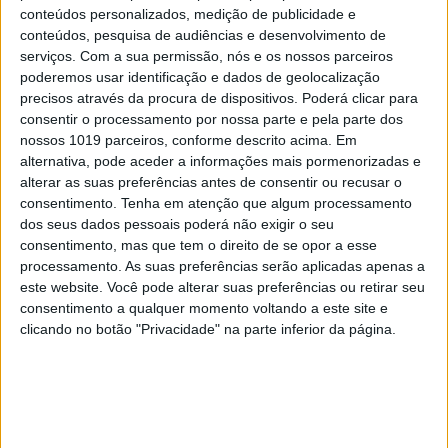
conteúdos personalizados, medição de publicidade e
com estes animais. Todas elas tiveram origem na
conteúdos, pesquisa de audiências e desenvolvimento de
indústria animal. E não falamos só de galinhas,
serviços.
Com a sua permissão, nós e os nossos parceiros
poderemos usar identificação e dados de geolocalização
vacas ou porcos – algumas destas doenças tiveram
precisos através da procura de dispositivos. Poderá clicar para
origem em grandes criações de camelos, no Médio
consentir o processamento por nossa parte e pela parte dos
Oriente, ou de civetas, na China.
nossos 1019 parceiros, conforme descrito acima. Em
alternativa, pode aceder a informações mais pormenorizadas e
“Sem surpresa, a grande maioria dos animais
alterar as suas preferências antes de consentir ou recusar o
consentimento.
Tenha em atenção que algum processamento
envolvidos em eventos zoonóticos históricos ou
dos seus dados pessoais poderá não exigir o seu
zoonoses atuais são animais domésticos (gado,
consentimento, mas que tem o direito de se opor a esse
animais selvagens domesticados e animais de
processamento. As suas preferências serão aplicadas apenas a
este website. Você pode alterar suas preferências ou retirar seu
estimação) o que é lógico, uma vez que as taxas de
consentimento a qualquer momento voltando a este site e
contacto [entre estes animais e os seres humanos]
clicando no botão "Privacidade" na parte inferior da página.
são elevadas”,
explica o biólogo Nathan Wolfe
.
Mas as indústrias avícola e pecuária – com o uso de
antibióticos, sobreotação e as semelhanças