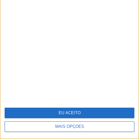
Oficinas de verão onde a
criatividade não tira férias
12 celebridades que têm uma sex
tape
EU ACEITO
MAIS OPÇÕES