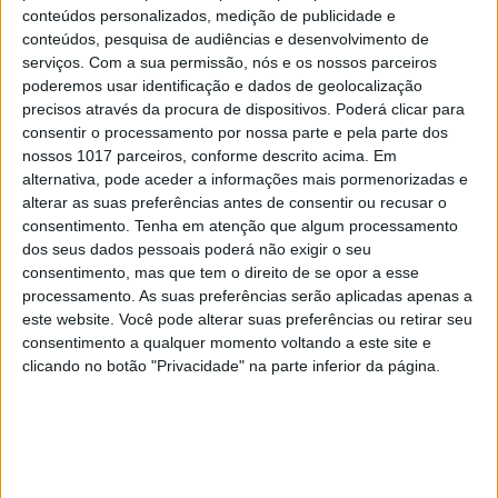
conteúdos personalizados, medição de publicidade e
conteúdos, pesquisa de audiências e desenvolvimento de
serviços.
Com a sua permissão, nós e os nossos parceiros
DESPORTO
poderemos usar identificação e dados de geolocalização
Covid-19: Gil Vicente retoma treinos
precisos através da procura de dispositivos. Poderá clicar para
após resultados negativos em novos
consentir o processamento por nossa parte e pela parte dos
testes
nossos 1017 parceiros, conforme descrito acima. Em
alternativa, pode aceder a informações mais pormenorizadas e
alterar as suas preferências antes de consentir ou recusar o
consentimento.
Tenha em atenção que algum processamento
Exame Informática
dos seus dados pessoais poderá não exigir o seu
consentimento, mas que tem o direito de se opor a esse
processamento. As suas preferências serão aplicadas apenas a
este website. Você pode alterar suas preferências ou retirar seu
consentimento a qualquer momento voltando a este site e
clicando no botão "Privacidade" na parte inferior da página.
EXAME INFORMÁTICA