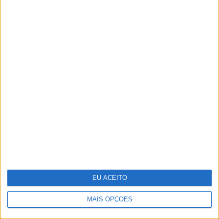
Ovos "ilibados" no caso do colesterol
EU ACEITO
MAIS OPÇÕES