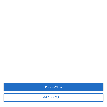
Cocktail tóxico encontrado em
plástico reciclado
EU ACEITO
MAIS OPÇÕES
35 lugares à sombra