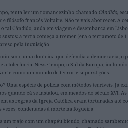
empo, tenta ler um romancezinho chamado
Cândido
, es
 e filósofo francês Voltaire. Não te vais aborrecer. A ce
a, o tal Cândido, anda em viagem e desembarca em Lisbo
 sustos: a terra começa a tremer (era o terramoto de 1
reso pela Inquisição!
luminismo, uma doutrina que defendia a democracia, o p
 e a tolerância. Nesse tempo, o Sul da Europa, incluindo
 Norte como um mundo de terror e superstições.
o? Uma espécie de polícia com métodos terríveis. Já exi
os quando cá se instalou, em meados do século XVI. As
em as regras da Igreja Católica eram torturadas até 
as vezes, condenadas à morte na fogueira.
es um trajo com um chapéu bicudo, chamado sambenito