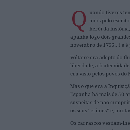
Q
uando tiveres t
anos pelo escritor
herói da históri
apanha logo dois grandes
novembro de 1755…) e é p
Voltaire era adepto do I
liberdade, a fraternidade
era visto pelos povos do
Mas o que era a Inquisiçã
Espanha há mais de 50 an
suspeitas de não cumprir
os seus “crimes” e, muit
Os carrascos vestiam-lh