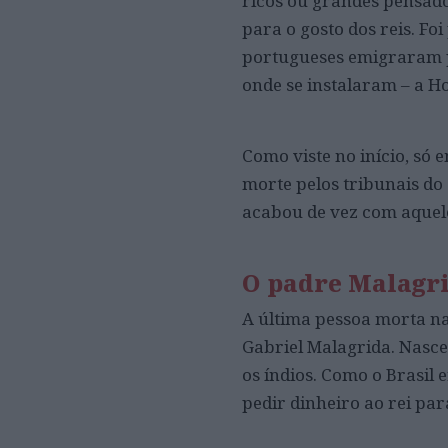
ricos ou grandes pensado
para o gosto dos reis. Fo
portugueses emigraram pa
onde se instalaram – a H
Como viste no início, só
morte pelos tribunais do 
acabou de vez com aquele
O padre Malagr
A última pessoa morta na 
Gabriel Malagrida. Nasce
os índios. Como o Brasil
pedir dinheiro ao rei para