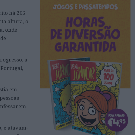
crito há 265
rta altura, o
a, onde
 de
rogresso, a
 Portugal,
stia em
 pessoas
confessarem
, e atavam-