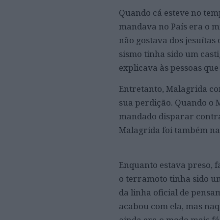
Quando cá esteve no temp
mandava no País era o mi
não gostava dos jesuítas
sismo tinha sido um cast
explicava às pessoas que 
Entretanto, Malagrida co
sua perdição. Quando o 
mandado disparar contra o
Malagrida foi também n
Enquanto estava preso, fa
o terramoto tinha sido um
da linha oficial de pensa
acabou com ela, mas naqu
ainda era o modo mais fác