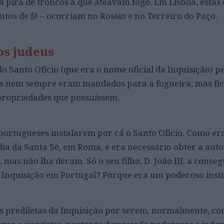
 pira de troncos a que ateavam fogo. Em Lisboa, estas
tos de fé – ocorriam no Rossio e no Terreiro do Paço.
os judeus
o Santo Ofício (que era o nome oficial da Inquisição) p
tes nem sempre eram mandados para a fogueira, mas fi
propriedades que possuíssem.
s portugueses instalarem por cá o Santo Ofício. Como e
dia da Santa Sé, em Roma, e era necessário obter a aut
 mas não lha deram. Só o seu filho, D. João III, a conseg
a Inquisição em Portugal? Porque era um poderoso ins
s prediletas da Inquisição por serem, normalmente, c