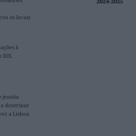
pendentes
2024-2025
eu os locais
nações à
o XIX,
 jesuíta
 a doutrinar
vez a Lisboa