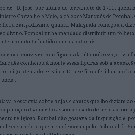
o de D. José, por altura do terramoto de 1755, quem 
nistro Carvalho e Melo, o célebre Marquês de Pombal. 
 e ficou zangadíssimo quando Malagrida começou a dize
igo divino. Pombal tinha mandado distribuir um folheto
o terramoto tinha tido causas naturais.
meçou a conviver com figuras da alta nobreza, e isso fo
Marquês condenou à morte essas figuras sob a acusaçã
 rei (o atentado existiu, e D. José ficou ferido num bra
a onda…
lava e escrevia sobre anjos e santos que lhe diziam ao
a punição divina e foi assim acusado de heresia, ou sej
mento religioso. Pombal não gostava da Inquisição e, po
ele caso achou que a condenação pelo Tribunal do San
il de se ver livre de Malagrida…