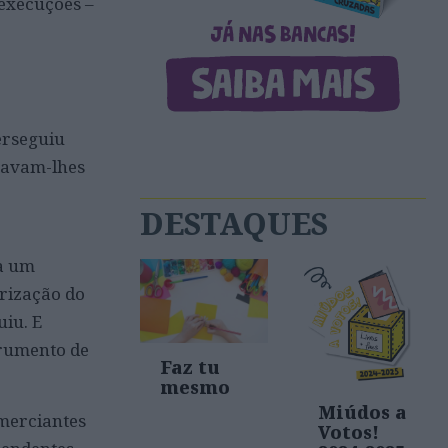
 execuções –
erseguiu
cavam-lhes
DESTAQUES
ra um
orização do
uiu. E
trumento de
Faz tu
mesmo
Miúdos a
omerciantes
Votos!