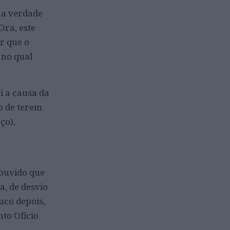
na verdade
Ora, este
r que o
 no qual
i a causa da
o de terem
ço),
 ouvido que
a, de desvio
uco depois,
to Ofício