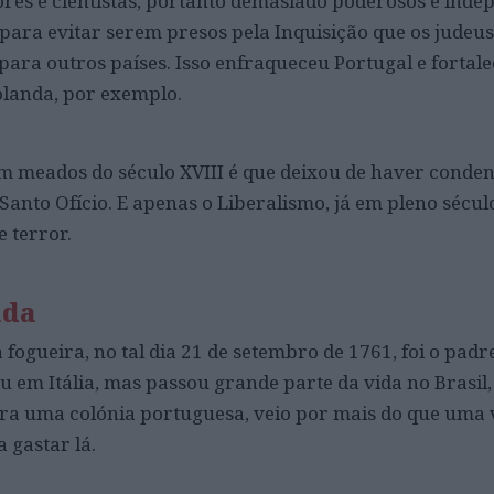
res e cientistas, portanto demasiado poderosos e inde
i para evitar serem presos pela Inquisição que os judeus
ra outros países. Isso enfraqueceu Portugal e fortalec
olanda, por exemplo.
 em meados do século XVIII é que deixou de haver conde
Santo Ofício. E apenas o Liberalismo, já em pleno sécul
 terror.
ida
fogueira, no tal dia 21 de setembro de 1761, foi o padre
u em Itália, mas passou grande parte da vida no Brasil,
 era uma colónia portuguesa, veio por mais do que uma 
 gastar lá.