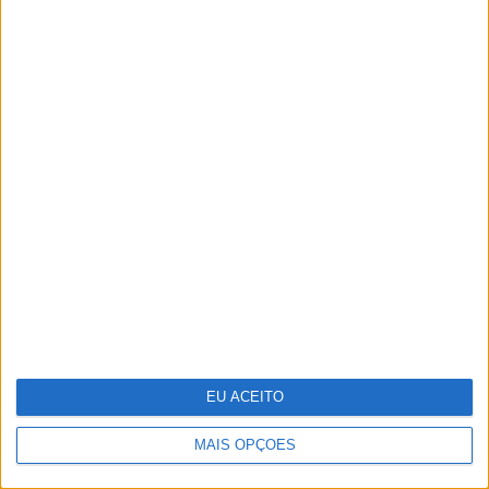
E se os refugiados do clima formos
nós?
Stella McCartney: designer distinguida
na Nat Gala
EU ACEITO
MAIS OPÇÕES