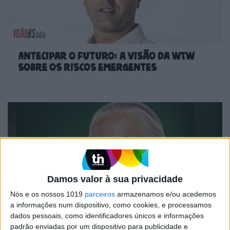
Antecipar o futuro: a visão da WTW
sobre os riscos emergentes
Damos valor à sua privacidade
Nós e os nossos 1019
parceiros
armazenamos e/ou acedemos
a informações num dispositivo, como cookies, e processamos
dados pessoais, como identificadores únicos e informações
“Uma mãe-chimpanzé educa os filhos
padrão enviadas por um dispositivo para publicidade e