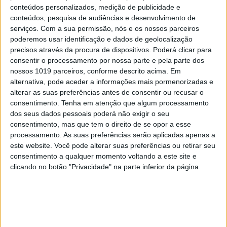
tal como uma mãe humana devia
conteúdos personalizados, medição de publicidade e
educar os seus”. Os ensinamentos de
conteúdos, pesquisa de audiências e desenvolvimento de
Jane Goodall numa entrevista a VISÃO
serviços.
Com a sua permissão, nós e os nossos parceiros
poderemos usar identificação e dados de geolocalização
precisos através da procura de dispositivos. Poderá clicar para
consentir o processamento por nossa parte e pela parte dos
nossos 1019 parceiros, conforme descrito acima. Em
alternativa, pode aceder a informações mais pormenorizadas e
alterar as suas preferências antes de consentir ou recusar o
consentimento.
Tenha em atenção que algum processamento
dos seus dados pessoais poderá não exigir o seu
consentimento, mas que tem o direito de se opor a esse
processamento. As suas preferências serão aplicadas apenas a
este website. Você pode alterar suas preferências ou retirar seu
consentimento a qualquer momento voltando a este site e
clicando no botão "Privacidade" na parte inferior da página.
Em “Senhora do Mar”: Beatriz e Pedro
têm sexo escaldante