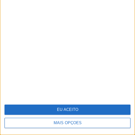
Portugália Belém reabre renovada
em ano de centenário
EU ACEITO
MAIS OPÇÕES