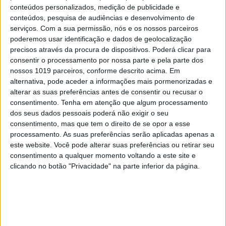
conteúdos personalizados, medição de publicidade e
tempo quando a atividade da empresa consegue
conteúdos, pesquisa de audiências e desenvolvimento de
alinhar virtudes não só no seu modelo de negócio
serviços.
Com a sua permissão, nós e os nossos parceiros
económico, mas também no seu modelo de
poderemos usar identificação e dados de geolocalização
precisos através da procura de dispositivos. Poderá clicar para
identidade social e de advocacia ambiental. E todos
consentir o processamento por nossa parte e pela parte dos
esses modelos devem conviver entre si na
nossos 1019 parceiros, conforme descrito acima. Em
estratégia da empresa, sendo interligados e
alternativa, pode aceder a informações mais pormenorizadas e
alterar as suas preferências antes de consentir ou recusar o
indissociáveis.
consentimento.
Tenha em atenção que algum processamento
dos seus dados pessoais poderá não exigir o seu
O que diria Friedman sobre este texto? Acho que
consentimento, mas que tem o direito de se opor a esse
nunca vamos saber!
processamento. As suas preferências serão aplicadas apenas a
este website. Você pode alterar suas preferências ou retirar seu
If
you feel the urge to give back, probably it’s
consentimento a qualquer momento voltando a este site e
because you took too much
clicando no botão "Privacidade" na parte inferior da página.
Palavras-chave:
empresarial
Sustentabilidade