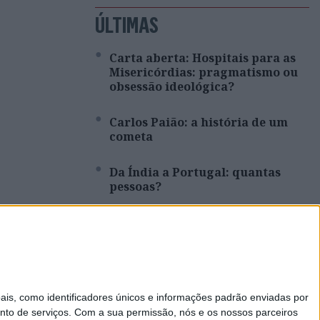
ÚLTIMAS
Carta aberta: Hospitais para as
Misericórdias: pragmatismo ou
obsessão ideológica?
Carlos Paião: a história de um
cometa
Da Índia a Portugal: quantas
pessoas?
Opinião | Ser professor, uma
reflexão
Não há transição ecológica sem
mineração. Opinião de Carlos
s, como identificadores únicos e informações padrão enviadas por
Alberto Cupeto
nto de serviços.
Com a sua permissão, nós e os nossos parceiros