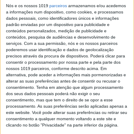
SOCIEDADE
Nós e os nossos 1019
parceiros
armazenamos e/ou acedemos
Menos 641 vagas no ensino superior
a informações num dispositivo, como cookies, e processamos
este ano
dados pessoais, como identificadores únicos e informações
padrão enviadas por um dispositivo para publicidade e
Universidades e politécnicos públicos vão
conteúdos personalizados, medição de publicidade e
disponibilizar 50.820 vagas para os candidatos ao
conteúdos, pesquisa de audiências e desenvolvimento de
ensino superior na 1.ª fase do concurso nacional,
serviços.
Com a sua permissão, nós e os nossos parceiros
menos 641 lugares do que os 51.461 colocados a
poderemos usar identificação e dados de geolocalização
concurso no ano letivo de 2013-2014
precisos através da procura de dispositivos. Poderá clicar para
consentir o processamento por nossa parte e pela parte dos
nossos 1019 parceiros, conforme descrito acima. Em
alternativa, pode aceder a informações mais pormenorizadas e
alterar as suas preferências antes de consentir ou recusar o
consentimento.
Tenha em atenção que algum processamento
dos seus dados pessoais poderá não exigir o seu
consentimento, mas que tem o direito de se opor a esse
processamento. As suas preferências serão aplicadas apenas a
este website. Você pode alterar suas preferências ou retirar seu
consentimento a qualquer momento voltando a este site e
clicando no botão "Privacidade" na parte inferior da página.