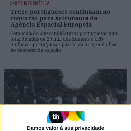
EXAME INFORMÁTICA
Treze portugueses continuam no
concurso para astronauta da
Agência Espacial Europeia
Com mais de 300 candidaturas portuguesas num
total de mais de 20 mil, dez homens e três
mulheres portuguesas passaram à segunda fase
do processo de seleção
Damos valor à sua privacidade