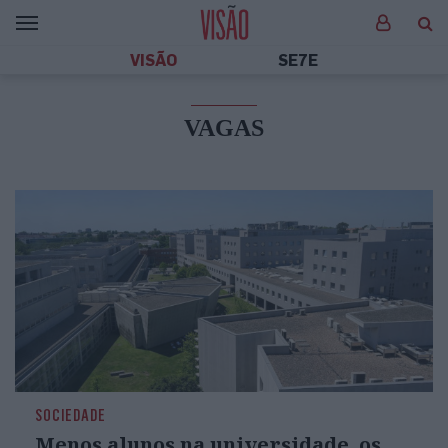
VISÃO
SE7E
VAGAS
SOCIEDADE
Menos alunos na universidade, os