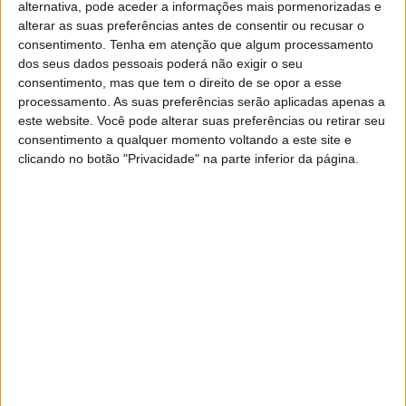
alternativa, pode aceder a informações mais pormenorizadas e
alterar as suas preferências antes de consentir ou recusar o
consentimento.
Tenha em atenção que algum processamento
dos seus dados pessoais poderá não exigir o seu
POLÍTICA
consentimento, mas que tem o direito de se opor a esse
Tutti-Frutti: André Ventura, o
processamento. As suas preferências serão aplicadas apenas a
"Frankenstein" de Loures
este website. Você pode alterar suas preferências ou retirar seu
consentimento a qualquer momento voltando a este site e
As escutas telefónicas do processo
clicando no botão "Privacidade" na parte inferior da página.
acompanharam em tempo real a campanha
eleitoral autárquica de setembro de 2017,
revelando "pânico" e desconforto com o
candidato
SITES DO GRUPO TRUST IN NEWS