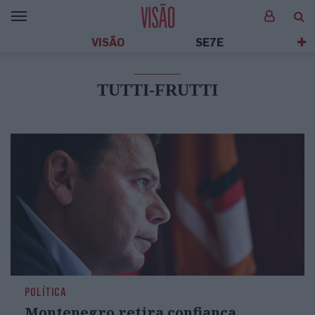
VISÃO
SE7E
TUTTI-FRUTTI
POLÍTICA
Montenegro retira confiança