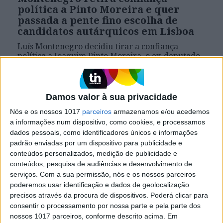
política a Pinto Moreira e quer
passada a pente fino escolha de
candidatos autárquicos em Lisboa
Luís Montenegro decidiu tirar a confiança
política a Joaquim Pinto Moreira, o ex-deputado
que decidiu voltar ao Parlamento sem informar o
PSD e apesar de ter sido constituído arguido no
âmbito da Operação Vórtex. O líder social-
democrata mandou ainda abrir uma sindicância
Damos valor à sua privacidade
à escolha dos candidatos autárquicos do partido
na capital, em 2017, um processo que está na
Nós e os nossos 1017
parceiros
armazenamos e/ou acedemos
origem do caso "Tutti Frutti"
a informações num dispositivo, como cookies, e processamos
dados pessoais, como identificadores únicos e informações
padrão enviadas por um dispositivo para publicidade e
conteúdos personalizados, medição de publicidade e
conteúdos, pesquisa de audiências e desenvolvimento de
serviços.
Com a sua permissão, nós e os nossos parceiros
poderemos usar identificação e dados de geolocalização
precisos através da procura de dispositivos. Poderá clicar para
consentir o processamento por nossa parte e pela parte dos
nossos 1017 parceiros, conforme descrito acima. Em