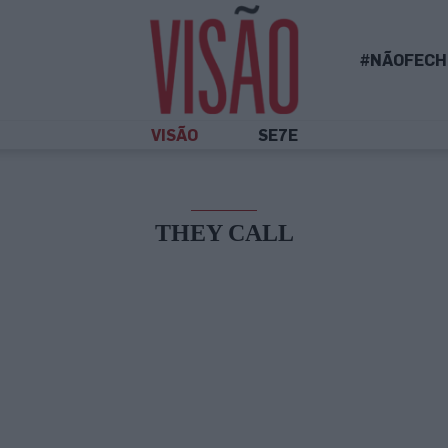
#NÃOFECH
VISÃO
SE7E
THEY CALL