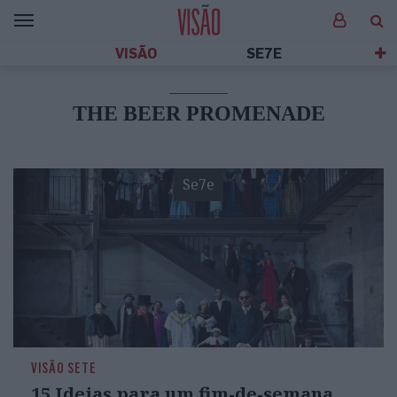
VISÃO
SE7E
THE BEER PROMENADE
Se7e
VISÃO SETE
15 Ideias para um fim-de-semana