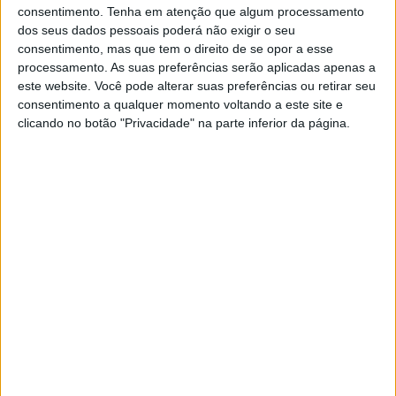
artesanal
consentimento.
Tenha em atenção que algum processamento
dos seus dados pessoais poderá não exigir o seu
Aqui reunimos cinco festivais de cerveja
consentimento, mas que tem o direito de se opor a esse
artesanal que vão decorrer ao longo dos meses
processamento. As suas preferências serão aplicadas apenas a
de junho e julho, em Caminha, Sertã, Cascais,
este website. Você pode alterar suas preferências ou retirar seu
Porto e Faro. Sol, música e cerveja pode ser a
consentimento a qualquer momento voltando a este site e
trilogia perfeita para as tardes e noites de verão
clicando no botão "Privacidade" na parte inferior da página.
SITES DO GRUPO TRUST IN NEWS
Visão
Visão Se7e