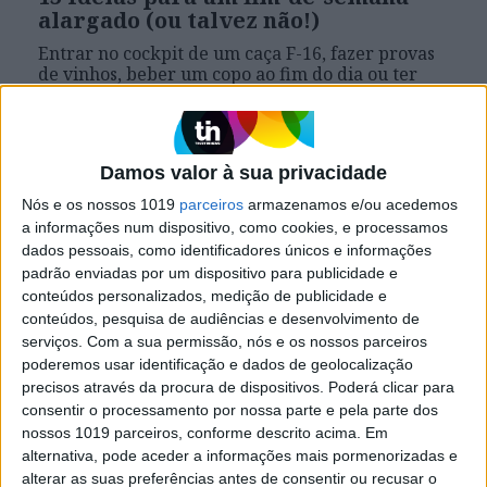
alargado (ou talvez não!)
Entrar no cockpit de um caça F-16, fazer provas
de vinhos, beber um copo ao fim do dia ou ter
aulas de tango. De norte a sul do País, ideias para
que se faça uma pausa neste feriado, 31, ou umas
miniférias até domingo, 3
Damos valor à sua privacidade
Nós e os nossos 1019
parceiros
armazenamos e/ou acedemos
Se7e
a informações num dispositivo, como cookies, e processamos
dados pessoais, como identificadores únicos e informações
padrão enviadas por um dispositivo para publicidade e
conteúdos personalizados, medição de publicidade e
conteúdos, pesquisa de audiências e desenvolvimento de
serviços.
Com a sua permissão, nós e os nossos parceiros
poderemos usar identificação e dados de geolocalização
precisos através da procura de dispositivos. Poderá clicar para
consentir o processamento por nossa parte e pela parte dos
nossos 1019 parceiros, conforme descrito acima. Em
VISÃO SETE
alternativa, pode aceder a informações mais pormenorizadas e
5 festivais para provar cerveja
alterar as suas preferências antes de consentir ou recusar o