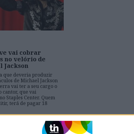
ve vai cobrar
s no velório de
l Jackson
 que deveria produzir
áculos de Michael Jackson
erra vai ter a seu cargo o
o cantor, que vai
no Staples Center. Quem
itir, terá de pagar 18