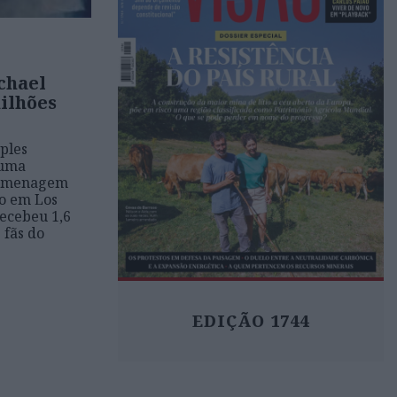
chael
ilhões
aples
 uma
homenagem
to em Los
recebeu 1,6
 fãs do
EDIÇÃO 1744