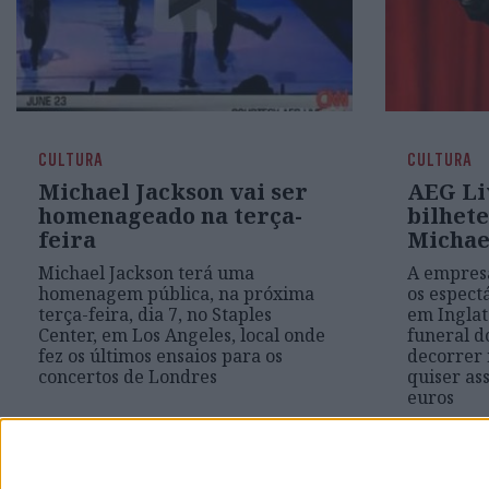
CULTURA
CULTURA
Michael Jackson vai ser
AEG Li
homenageado na terça-
bilhete
feira
Michae
Michael Jackson terá uma
A empresa
homenagem pública, na próxima
os espect
terça-feira, dia 7, no Staples
em Inglat
Center, em Los Angeles, local onde
funeral d
fez os últimos ensaios para os
decorrer 
concertos de Londres
quiser ass
euros