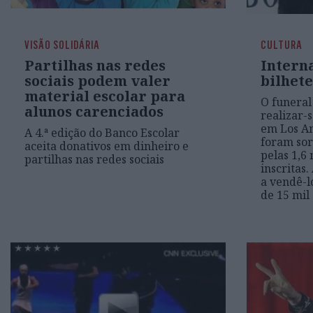
VISÃO SOLIDÁRIA
CULTURA
Partilhas nas redes
Intern
sociais podem valer
bilhete
material escolar para
O funeral
alunos carenciados
realizar-s
em Los An
A 4.ª edição do Banco Escolar
foram sor
aceita donativos em dinheiro e
pelas 1,6
partilhas nas redes sociais
inscritas.
a vendê-l
de 15 mil