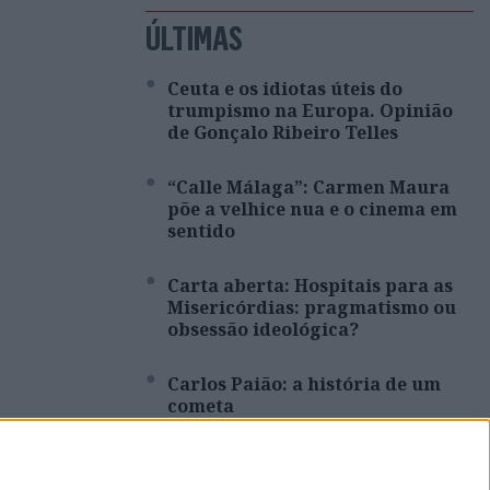
ÚLTIMAS
Ceuta e os idiotas úteis do
trumpismo na Europa. Opinião
de Gonçalo Ribeiro Telles
“Calle Málaga”: Carmen Maura
põe a velhice nua e o cinema em
sentido
Carta aberta: Hospitais para as
Misericórdias: pragmatismo ou
obsessão ideológica?
Carlos Paião: a história de um
cometa
Da Índia a Portugal: quantas
pessoas?