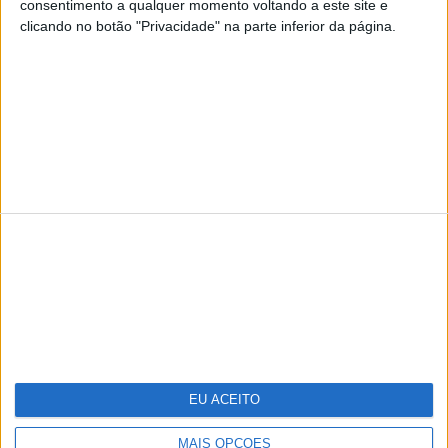
consentimento a qualquer momento voltando a este site e
clicando no botão "Privacidade" na parte inferior da página.
TERMOS E CONDIÇÕES DE UTILIZAÇÃO
POLÍTICA DE PRIVACIDADDE
POLÍTICA DE COOKIES
Copyright © Trust in News. Todos os direitos reservados.
EU ACEITO
MAIS OPÇÕES