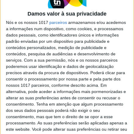
8K e um sem fim de especificações
de topo
Damos valor à sua privacidade
Marca japonesa reforça aposta no segmento
Nós e os nossos 1017
parceiros
armazenamos e/ou acedemos
profissional de topo com um equipamento que
a informações num dispositivo, como cookies, e processamos
engloba características avançadas para quase
dados pessoais, como identificadores únicos e informações
todas as tipologias de fotografia e vídeo, do
padrão enviadas por um dispositivo para publicidade e
desporto, às imagens de natureza, fotojornalismo
conteúdos personalizados, medição de publicidade e
e produções comerciais
conteúdos, pesquisa de audiências e desenvolvimento de
serviços.
Com a sua permissão, nós e os nossos parceiros
poderemos usar identificação e dados de geolocalização
precisos através da procura de dispositivos. Poderá clicar para
consentir o processamento por nossa parte e pela parte dos
nossos 1017 parceiros, conforme descrito acima. Em
SITES DO GRUPO TRUST IN NEWS
alternativa, pode aceder a informações mais pormenorizadas e
alterar as suas preferências antes de consentir ou recusar o
consentimento.
Tenha em atenção que algum processamento
dos seus dados pessoais poderá não exigir o seu
Visão
Visão Se7e
consentimento, mas que tem o direito de se opor a esse
processamento. As suas preferências serão aplicadas apenas a
este website. Você pode alterar suas preferências ou retirar seu