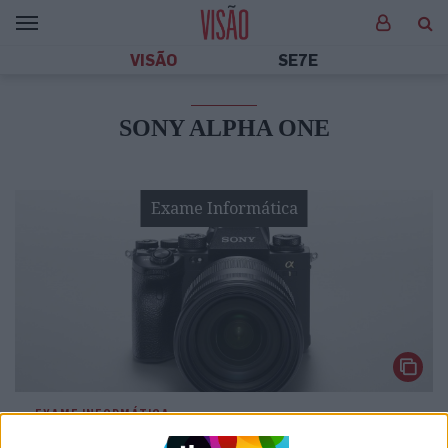
VISÃO
SE7E
SONY ALPHA ONE
Exame Informática
EXAME INFORMÁTICA
Sony Alpha 1: Sensor de 50 MP, vídeo