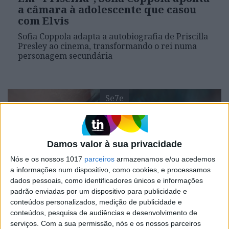
a câmara à adolescente que casou
com Elvis
Sofia Coppola adapta a autobiografia de Priscilla
Presley ao cinema, transformando o rei numa
personagem secundária
Se7e
Damos valor à sua privacidade
Nós e os nossos 1017
parceiros
armazenamos e/ou acedemos
a informações num dispositivo, como cookies, e processamos
dados pessoais, como identificadores únicos e informações
padrão enviadas por um dispositivo para publicidade e
conteúdos personalizados, medição de publicidade e
VISÃO SETE
conteúdos, pesquisa de audiências e desenvolvimento de
Porto/ Post/ Doc: Memórias futuras
serviços.
Com a sua permissão, nós e os nossos parceiros