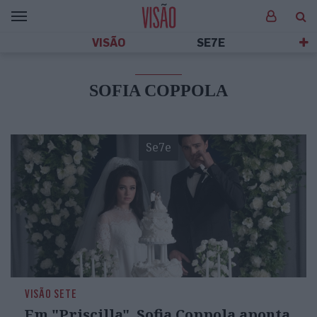
VISÃO
SE7E
SOFIA COPPOLA
Se7e
VISÃO SETE
Em "Priscilla", Sofia Coppola aponta