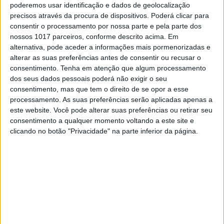
no festival de cinema do real
poderemos usar identificação e dados de geolocalização
Nesta quarta edição do Porto/ Post/ Doc, o festival
precisos através da procura de dispositivos. Poderá clicar para
de cinema do real conta com quase uma centena
consentir o processamento por nossa parte e pela parte dos
de filmes portugueses e estrangeiros. A partir
nossos 1017 parceiros, conforme descrito acima. Em
desta segunda-feira, 27, no Porto, e até domingo,
alternativa, pode aceder a informações mais pormenorizadas e
3 de dezembro
alterar as suas preferências antes de consentir ou recusar o
consentimento.
Tenha em atenção que algum processamento
dos seus dados pessoais poderá não exigir o seu
consentimento, mas que tem o direito de se opor a esse
Se7e
processamento. As suas preferências serão aplicadas apenas a
este website. Você pode alterar suas preferências ou retirar seu
consentimento a qualquer momento voltando a este site e
clicando no botão "Privacidade" na parte inferior da página.
VISÃO SETE
Marni & Coppola: 'Somewhere'