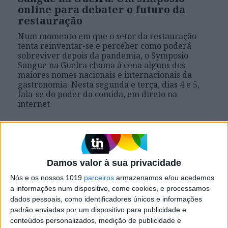
online para debater o futuro da
restauração
Num momento em que o setor da restauração
tenta reinventar-se e perceber como poderá
sobreviver depois da pandemia, o Symposio
Sangue na Guelra chama à cena alguns dos
maiores nomes nacionais e internacionais da
gastronomia. Nesta segunda e terça, dias 4 e 5,
fala-se do poder da comida, em direto na
internet
Se7e
Damos valor à sua privacidade
Nós e os nossos 1019
parceiros
armazenamos e/ou acedemos
a informações num dispositivo, como cookies, e processamos
dados pessoais, como identificadores únicos e informações
padrão enviadas por um dispositivo para publicidade e
conteúdos personalizados, medição de publicidade e