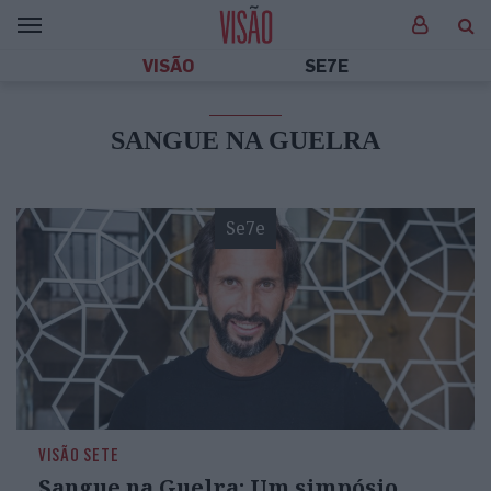
VISÃO
SE7E
SANGUE NA GUELRA
Se7e
VISÃO SETE
Sangue na Guelra: Um simpósio