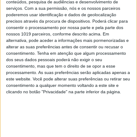
conteúdos, pesquisa de audiências e desenvolvimento de
serviços.
Com a sua permissão, nós e os nossos parceiros
VISÃO SETE
poderemos usar identificação e dados de geolocalização
precisos através da procura de dispositivos. Poderá clicar para
O festival gastronómico que quer
consentir o processamento por nossa parte e pela parte dos
homenagear o Alentejo
nossos 1019 parceiros, conforme descrito acima. Em
22 chefes nacionais e internacionais vão passar
alternativa, pode aceder a informações mais pormenorizadas e
pelo Alentejo Food & Soul, em Estremoz, para
alterar as suas preferências antes de consentir ou recusar o
cozinhar pratos inspirados na gastronomia da
consentimento.
Tenha em atenção que algum processamento
região
dos seus dados pessoais poderá não exigir o seu
consentimento, mas que tem o direito de se opor a esse
processamento. As suas preferências serão aplicadas apenas a
este website. Você pode alterar suas preferências ou retirar seu
Se7e
consentimento a qualquer momento voltando a este site e
clicando no botão "Privacidade" na parte inferior da página.