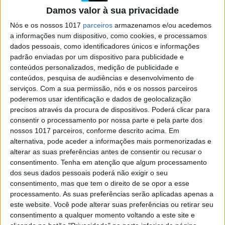
MotoGP 25 em teste: Pequenas
afinações, muito controlo
Damos valor à sua privacidade
Nós e os nossos 1017
parceiros
armazenamos e/ou acedemos
Mais do que uma revolução, MotoGP 25 é uma
afinação cuidada de uma fórmula que já se
a informações num dispositivo, como cookies, e processamos
afirmara como uma das melhores no mundo dos
dados pessoais, como identificadores únicos e informações
simuladores de duas rodas
padrão enviadas por um dispositivo para publicidade e
conteúdos personalizados, medição de publicidade e
conteúdos, pesquisa de audiências e desenvolvimento de
serviços.
Com a sua permissão, nós e os nossos parceiros
poderemos usar identificação e dados de geolocalização
precisos através da procura de dispositivos. Poderá clicar para
SITES DO GRUPO TRUST IN NEWS
consentir o processamento por nossa parte e pela parte dos
nossos 1017 parceiros, conforme descrito acima. Em
alternativa, pode aceder a informações mais pormenorizadas e
alterar as suas preferências antes de consentir ou recusar o
Visão
Visão Se7e
consentimento.
Tenha em atenção que algum processamento
dos seus dados pessoais poderá não exigir o seu
consentimento, mas que tem o direito de se opor a esse
processamento. As suas preferências serão aplicadas apenas a
este website. Você pode alterar suas preferências ou retirar seu
consentimento a qualquer momento voltando a este site e