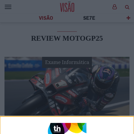
VISÃO
SE7E
REVIEW MOTOGP25
Exame Informática
EXAME INFORMÁTICA
EXCLUSIVO