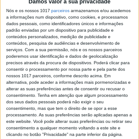
Damos valor à sua privacidade
MUNDO
Nós e os nossos 1017
parceiros
armazenamos e/ou acedemos
a informações num dispositivo, como cookies, e processamos
Especialista em assuntos africanos
dados pessoais, como identificadores únicos e informações
não tem dúvidas de que João
padrão enviadas por um dispositivo para publicidade e
Lourenço "rasgou" acordo com José
conteúdos personalizados, medição de publicidade e
Eduardo dos Santos
conteúdos, pesquisa de audiências e desenvolvimento de
O diretor do Programa Africano no instituto de
serviços.
Com a sua permissão, nós e os nossos parceiros
estudos britânico Chatham House considerou
poderemos usar identificação e dados de geolocalização
esta quarta-feira que a onda de exonerações em
precisos através da procura de dispositivos. Poderá clicar para
Angola demonstra que o novo Presidente
consentir o processamento por nossa parte e pela parte dos
"rasgou o acordo de compromisso" negociado
nossos 1017 parceiros, conforme descrito acima. Em
com o seu antecessor
alternativa, pode aceder a informações mais pormenorizadas e
alterar as suas preferências antes de consentir ou recusar o
consentimento.
Tenha em atenção que algum processamento
dos seus dados pessoais poderá não exigir o seu
consentimento, mas que tem o direito de se opor a esse
processamento. As suas preferências serão aplicadas apenas a
este website. Você pode alterar suas preferências ou retirar seu
consentimento a qualquer momento voltando a este site e
clicando no botão "Privacidade" na parte inferior da página.