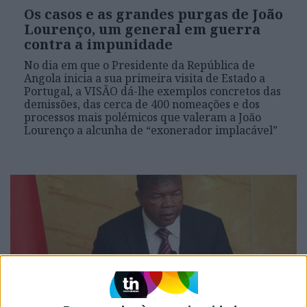
Os casos e as grandes purgas de João
Lourenço, um general em guerra
contra a impunidade
No dia em que o Presidente da República de
Angola inicia a sua primeira visita de Estado a
Portugal, a VISÃO dá-lhe exemplos concretos das
demissões, das cerca de 400 nomeações e dos
processos mais polémicos que valeram a João
Lourenço a alcunha de “exonerador implacável”