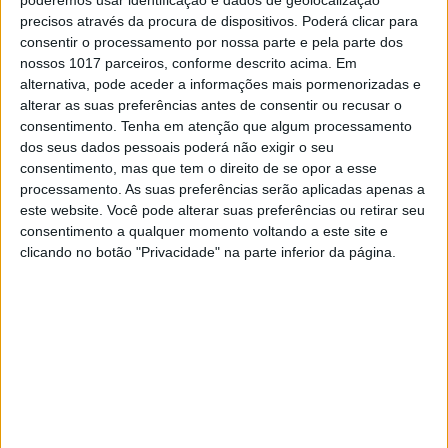
em Lisboa
precisos através da procura de dispositivos. Poderá clicar para
Entre Marvila e o Parque das Nações, a arte
consentir o processamento por nossa parte e pela parte dos
urbana volta a invadir as ruas de Lisboa. Os
nossos 1017 parceiros, conforme descrito acima. Em
festivais Muro e Poster Mostra já começaram - e
alternativa, pode aceder a informações mais pormenorizadas e
são grátis
alterar as suas preferências antes de consentir ou recusar o
consentimento.
Tenha em atenção que algum processamento
dos seus dados pessoais poderá não exigir o seu
consentimento, mas que tem o direito de se opor a esse
Se7e
processamento. As suas preferências serão aplicadas apenas a
este website. Você pode alterar suas preferências ou retirar seu
consentimento a qualquer momento voltando a este site e
clicando no botão "Privacidade" na parte inferior da página.
VISÃO SETE
O Gosto dos Outros: Bruno Pereira
Bruno Pereira é músico, designer e diretor