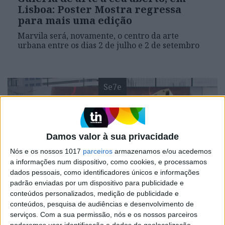
Lisboa: Poster Mostra regressa
para mais uma edição
Marvila será, novamente, o centro da arte
urbana entre os dias 2 de julho e 2 de setembro
Se7e
Damos valor à sua privacidade
Nós e os nossos 1017
parceiros
armazenamos e/ou acedemos
a informações num dispositivo, como cookies, e processamos
dados pessoais, como identificadores únicos e informações
padrão enviadas por um dispositivo para publicidade e
VISÃO SETE
conteúdos personalizados, medição de publicidade e
Festivais Muro e Poster Mostra:
conteúdos, pesquisa de audiências e desenvolvimento de
Duas galerias de arte a céu aberto,
serviços.
Com a sua permissão, nós e os nossos parceiros
poderemos usar identificação e dados de geolocalização