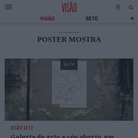
VISÃO
SE7E
POSTER MOSTRA
Se7e
VISÃO SETE
Galeria de arte a céu aberto, em