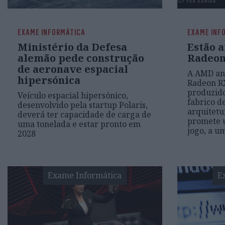
EXAME INFORMÁTICA
EXAME INF
Ministério da Defesa
Estão 
alemão pede construção
Radeon
de aeronave espacial
A AMD an
hipersónica
Radeon RX
produzido
Veículo espacial hipersónico,
fabrico d
desenvolvido pela startup Polaris,
arquitetu
deverá ter capacidade de carga de
promete 
uma tonelada e estar pronto em
jogo, a um
2028
Exame Informática
E