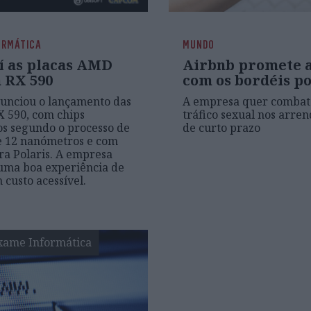
ORMÁTICA
MUNDO
aí as placas AMD
Airbnb promete 
 RX 590
com os bordéis p
unciou o lançamento das
A empresa quer combat
 590, com chips
tráfico sexual nos arre
s segundo o processo de
de curto prazo
e 12 nanómetros e com
ra Polaris. A empresa
uma boa experiência de
 custo acessível.
xame Informática