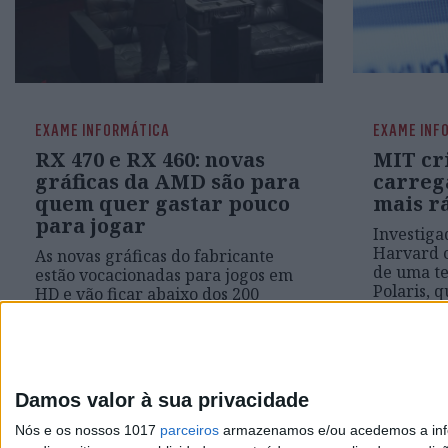
EXAME INFORMÁTICA
EXAME INF
RX 470 e RX 460: novas
MIT cr
gráficas da AMD são para
carreg
quem quer gastar pouco
mais r
para jogar
Investiga
Harvard 
As novas gráficas do fabricante
de uma te
estão vocacionadas para jogos em
Polaris, 
HD e vão ficar abaixo dos 200
páginas d
dólares. Os novos produtos fazem
rapidame
parte da estratégia da AMD de
disponibilizar soluções de gaming
a um preço reduzido.
Damos valor à sua privacidade
Nós e os nossos 1017
parceiros
armazenamos e/ou acedemos a infor