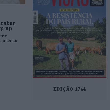
acabar
op-up
er o
ndamentos
EDIÇÃO 1744