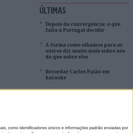
ÚLTIMAS
Depois da convergência: o que
falta a Portugal decidir
A forma como olhamos para os
outros diz muito mais sobre nós
do que sobre eles
Recordar Carlos Paião em
karaoke
Portugal a horas ou aquilo que já
sabíamos
Os mandadores sem lei
s, como identificadores únicos e informações padrão enviadas por