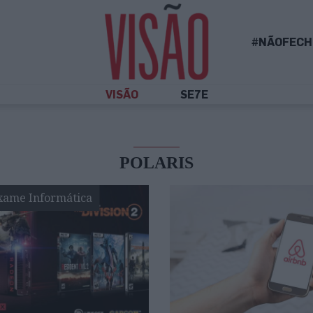
#NÃOFECH
VISÃO
SE7E
POLARIS
xame Informática