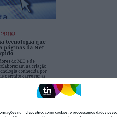
ORMÁTICA
ia tecnologia que
a páginas da Net
ápido
dores do MIT e de
colaboraram na criação
cnologia conhecida por
que permite carregar as
a Internet até 34% mais
nte.
mações num dispositivo, como cookies, e processamos dados pessoai