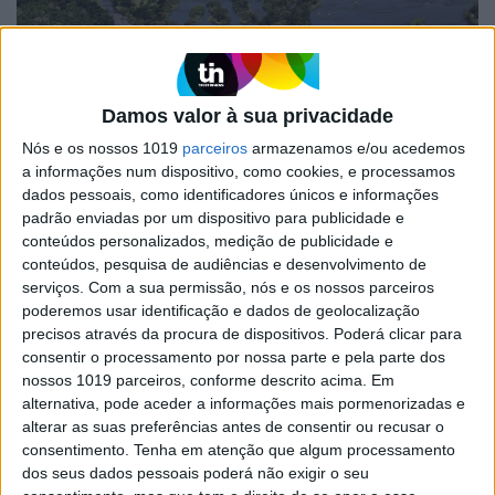
MUNDO
Organização recolhe seis milhões
Damos valor à sua privacidade
de sementes para restaurar
Nós e os nossos 1019
parceiros
armazenamos e/ou acedemos
florestas autóctones do Zimbabué
a informações num dispositivo, como cookies, e processamos
Uma organização de conservação no Zimbabué
dados pessoais, como identificadores únicos e informações
recolheu este ano cerca de seis milhões de
padrão enviadas por um dispositivo para publicidade e
sementes de árvores autóctones para restaurar
conteúdos personalizados, medição de publicidade e
as florestas dizimadas pelo cultivo do tabaco e o
conteúdos, pesquisa de audiências e desenvolvimento de
uso da madeira em plena crise energética
serviços.
Com a sua permissão, nós e os nossos parceiros
poderemos usar identificação e dados de geolocalização
precisos através da procura de dispositivos. Poderá clicar para
consentir o processamento por nossa parte e pela parte dos
Exame Informática
nossos 1019 parceiros, conforme descrito acima. Em
alternativa, pode aceder a informações mais pormenorizadas e
alterar as suas preferências antes de consentir ou recusar o
consentimento.
Tenha em atenção que algum processamento
dos seus dados pessoais poderá não exigir o seu