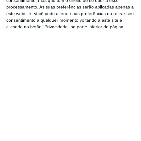
consentimento, mas que tem o direito de se opor a esse
processamento. As suas preferências serão aplicadas apenas a
este website. Você pode alterar suas preferências ou retirar seu
consentimento a qualquer momento voltando a este site e
clicando no botão "Privacidade" na parte inferior da página.
EXAME INFORMÁTICA
Como as luzes noturnas afetam o
crescimento das plantas
Investigadores analisaram os padrões de
desenvolvimento e crescimento de arbustos e
árvores em mais de três mil cidades dos EUA e
concluem que as luzes artificiais acesas de noite
têm um impacto significativo