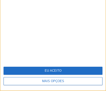
TERMOS E CONDIÇÕES DE UTILIZAÇÃO
POLÍTICA DE PRIVACIDADDE
POLÍTICA DE COOKIES
EU ACEITO
Copyright © Trust in News. Todos os direitos reservados.
MAIS OPÇÕES