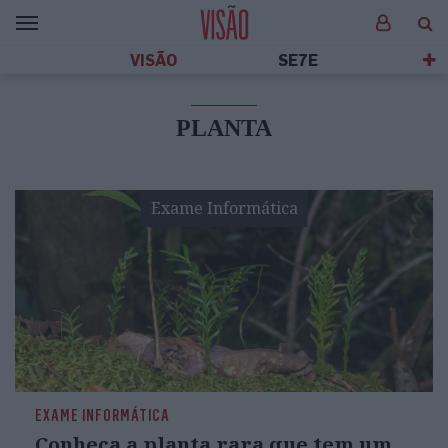
VISÃO
SE7E
PLANTA
Exame Informática
EXAME INFORMÁTICA
Conheça a planta rara que tem um