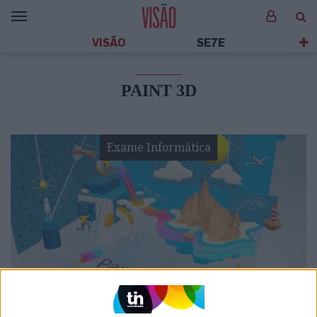
VISÃO
SE7E
PAINT 3D
Exame Informática
EXAME INFORMÁTICA
Adeus, Paint 3D