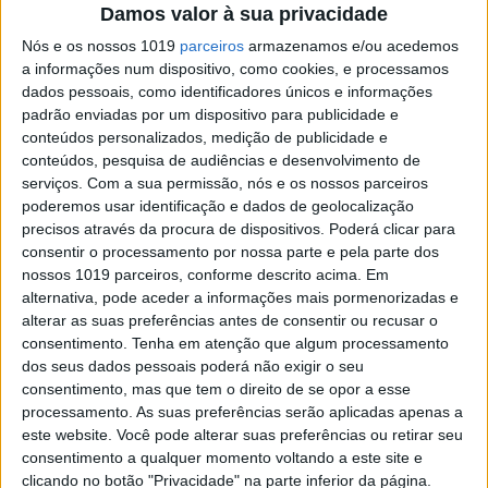
Damos valor à sua privacidade
A Microsoft comunicou que vai remover o Paint
Nós e os nossos 1019
parceiros
armazenamos e/ou acedemos
3D da loja de aplicações a 4 de novembro,
ditando o fim daquele que chegou a ser apontado
a informações num dispositivo, como cookies, e processamos
como o sucessor do clássico MS Paint
dados pessoais, como identificadores únicos e informações
padrão enviadas por um dispositivo para publicidade e
conteúdos personalizados, medição de publicidade e
conteúdos, pesquisa de audiências e desenvolvimento de
serviços.
Com a sua permissão, nós e os nossos parceiros
poderemos usar identificação e dados de geolocalização
precisos através da procura de dispositivos. Poderá clicar para
SITES DO GRUPO TRUST IN NEWS
consentir o processamento por nossa parte e pela parte dos
nossos 1019 parceiros, conforme descrito acima. Em
alternativa, pode aceder a informações mais pormenorizadas e
Visão
Visão Se7e
alterar as suas preferências antes de consentir ou recusar o
consentimento.
Tenha em atenção que algum processamento
dos seus dados pessoais poderá não exigir o seu
consentimento, mas que tem o direito de se opor a esse
processamento. As suas preferências serão aplicadas apenas a
este website. Você pode alterar suas preferências ou retirar seu
consentimento a qualquer momento voltando a este site e
clicando no botão "Privacidade" na parte inferior da página.