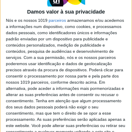
se à TomTom para criar mapas
rivais dos Google e Apple Maps
Damos valor à sua privacidade
O grupo Overture Maps Foundation, formado no
Nós e os nossos 1019
parceiros
armazenamos e/ou acedemos
ano passado, junta pesos pesados como Meta,
a informações num dispositivo, como cookies, e processamos
Microsoft e Amazon à TomTom e lança agora o
dados pessoais, como identificadores únicos e informações
primeiro conjunto de mapas para rivalizar com
padrão enviadas por um dispositivo para publicidade e
as ofertas da Google e da Apple
conteúdos personalizados, medição de publicidade e
conteúdos, pesquisa de audiências e desenvolvimento de
serviços.
Com a sua permissão, nós e os nossos parceiros
poderemos usar identificação e dados de geolocalização
precisos através da procura de dispositivos. Poderá clicar para
consentir o processamento por nossa parte e pela parte dos
SITES DO GRUPO TRUST IN NEWS
nossos 1019 parceiros, conforme descrito acima. Em
alternativa, pode aceder a informações mais pormenorizadas e
alterar as suas preferências antes de consentir ou recusar o
consentimento.
Tenha em atenção que algum processamento
Visão
Visão Se7e
dos seus dados pessoais poderá não exigir o seu
consentimento, mas que tem o direito de se opor a esse
processamento. As suas preferências serão aplicadas apenas a
este website. Você pode alterar suas preferências ou retirar seu
consentimento a qualquer momento voltando a este site e