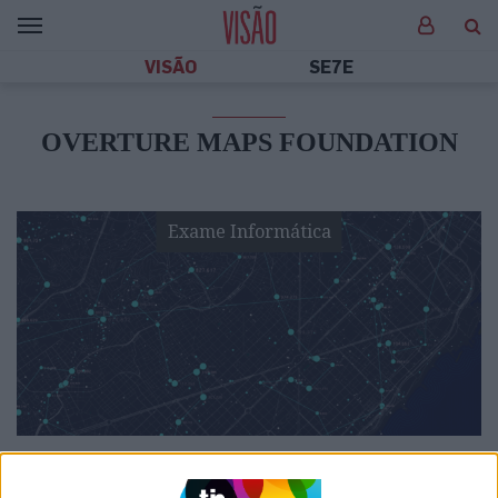
VISÃO
SE7E
OVERTURE MAPS FOUNDATION
Exame Informática
EXAME INFORMÁTICA
Meta, Microsoft e Amazon juntam-