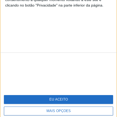
clicando no botão "Privacidade" na parte inferior da página.
TERMOS E CONDIÇÕES DE UTILIZAÇÃO
POLÍTICA DE PRIVACIDADDE
POLÍTICA DE COOKIES
Copyright © Trust in News. Todos os direitos reservados.
EU ACEITO
MAIS OPÇÕES