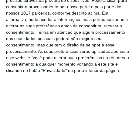
precisos através da procura de dispositivos. Poderá clicar para
Nave extraterrestre? O Investigador do Instituto
consentir o processamento por nossa parte e pela parte dos
de Astrofísica reconhece "interesse científico" na
nossos 1017 parceiros, conforme descrito acima. Em
tese do astrónomo americano sobre o
alternativa, pode aceder a informações mais pormenorizadas e
Oumuamua, um misterioso objeto espacial
alterar as suas preferências antes de consentir ou recusar o
detetado em 2017. "Às vezes as teorias demoram
consentimento.
Tenha em atenção que algum processamento
muito tempo a serem comprovadas"
dos seus dados pessoais poderá não exigir o seu
consentimento, mas que tem o direito de se opor a esse
processamento. As suas preferências serão aplicadas apenas a
este website. Você pode alterar suas preferências ou retirar seu
consentimento a qualquer momento voltando a este site e
clicando no botão "Privacidade" na parte inferior da página.
SOCIEDADE
Quem é Avi Loeb, o cientista de