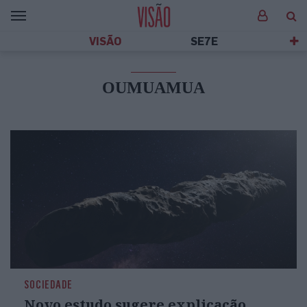
VISÃO
SE7E
OUMUAMUA
SOCIEDADE
Novo estudo sugere explicação