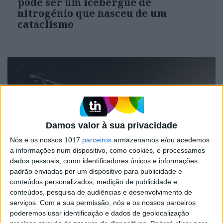
pode ser um icebergue de
nitrogénio que nasceu de um
cataclismo
Damos valor à sua privacidade
Nós e os nossos 1017
parceiros
armazenamos e/ou acedemos
a informações num dispositivo, como cookies, e processamos
dados pessoais, como identificadores únicos e informações
ATUALIDADE
padrão enviadas por um dispositivo para publicidade e
"É um artigo válido e legítimo", diz
conteúdos personalizados, medição de publicidade e
conteúdos, pesquisa de audiências e desenvolvimento de
o astrónomo Rui Agostinho sobre o
serviços.
Com a sua permissão, nós e os nossos parceiros
trabalho de Avi Loeb sobre o
poderemos usar identificação e dados de geolocalização
Oumuamua