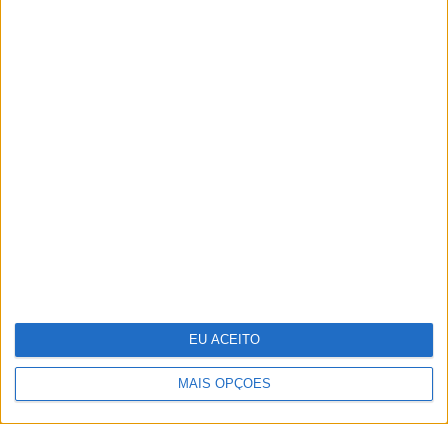
TERMOS E CONDIÇÕES DE UTILIZAÇÃO
POLÍTICA DE PRIVACIDADDE
POLÍTICA DE COOKIES
EU ACEITO
Copyright © Trust in News. Todos os direitos reservados.
MAIS OPÇÕES