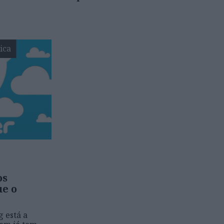
ica
os
ue o
 está a