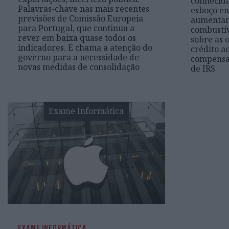
conhecida
Palavras-chave nas mais recentes
esboço en
previsões de Comissão Europeia
aumentam
para Portugal, que continua a
combustív
rever em baixa quase todos os
sobre as 
indicadores. E chama a atenção do
crédito a
governo para a necessidade de
compensa
novas medidas de consolidação
de IRS
Exame Informática
EXAME INFORMÁTICA