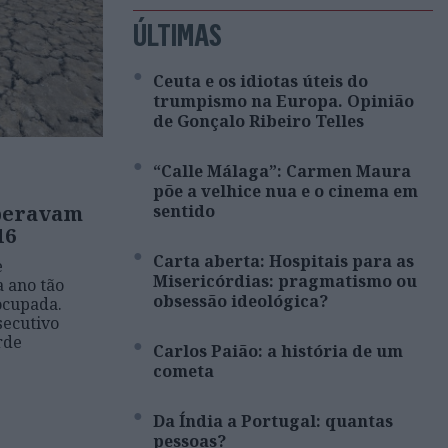
ÚLTIMAS
Ceuta e os idiotas úteis do
trumpismo na Europa. Opinião
de Gonçalo Ribeiro Telles
“Calle Málaga”: Carmen Maura
põe a velhice nua e o cinema em
speravam
sentido
16
Carta aberta: Hospitais para as
e
Misericórdias: pragmatismo ou
 ano tão
obsessão ideológica?
ocupada.
secutivo
rde
Carlos Paião: a história de um
cometa
Da Índia a Portugal: quantas
pessoas?