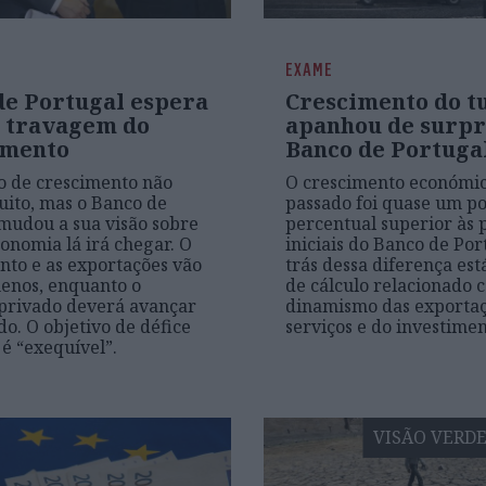
EXAME
de Portugal espera
Crescimento do t
 travagem do
apanhou de surpr
imento
Banco de Portuga
o de crescimento não
O crescimento económic
ito, mas o Banco de
passado foi quase um p
mudou a sua visão sobre
percentual superior às 
onomia lá irá chegar. O
iniciais do Banco de Por
nto e as exportações vão
trás dessa diferença es
enos, enquanto o
de cálculo relacionado 
privado deverá avançar
dinamismo das exportaç
do. O objetivo de défice
serviços e do investimen
 é “exequível”.
VISÃO VERD