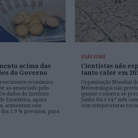
VISÃO VERDE
mento acima das
Cientistas não e
ões do Governo
tanto calor em 20
 crescimento económico
Organização Mundial d
ior ao anunciado pelo
Meteorologia não previa
Os dados do Instituto
quente e mostra-se pre
de Estatística, agora
Junho foi o 14.º mês con
os, aumentam este
com temperaturas reco
 dos 1,9 % previstos, para