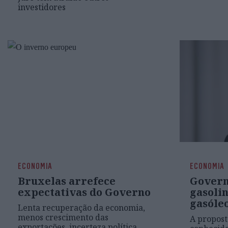
investidores
ECONOMIA
ECONOMIA
Bruxelas arrefece
Govern
expectativas do Governo
gasoli
gasóle
Lenta recuperação da economia,
menos crescimento das
A propost
exportações, incerteza política.