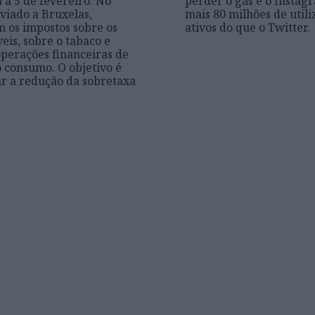
 a 5 de fevereiro. No
perder o gás e o Instag
viado a Bruxelas,
mais 80 milhões de util
 os impostos sobre os
ativos do que o Twitter.
eis, sobre o tabaco e
operações financeiras de
o consumo. O objetivo é
r a redução da sobretaxa