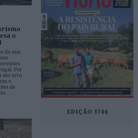
urismo
esa o
l
o do ano
onto
previsões
tugal. Por
tá um erro
com o
ões de
to.
EDIÇÃO 1744
E