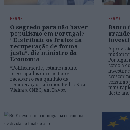
EXAME
EXAME
O segredo para não haver
Banco 
populismo em Portugal?
grande
“Distribuir os frutos da
invest
recuperação de forma
A previsã
justa”, diz ministro da
mudou mu
Economia
Portugal 
como a ec
“Politicamente, estamos muito
investime
preocupados em que todos
crescer m
recebam o seu quinhão da
consumo 
recuperação,” afirmou Pedro Siza
mais rápi
Vieira à CNBC, em Davos.
deste ano