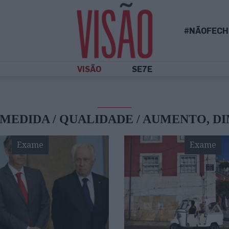
#NÃOFECH
VISÃO
SE7E
MEDIDA / QUALIDADE / AUMENTO, D
Exame
Exame