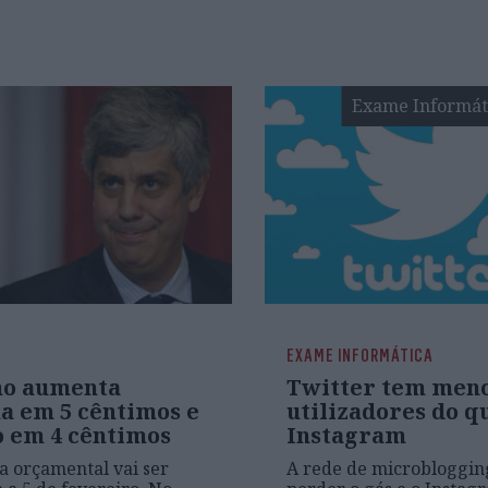
Exame Informát
EXAME INFORMÁTICA
o aumenta
Twitter tem men
na em 5 cêntimos e
utilizadores do q
o em 4 cêntimos
Instagram
a orçamental vai ser
A rede de microblogging