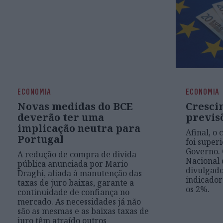
ECONOMIA
ECONOMIA
Novas medidas do BCE
Cresci
deverão ter uma
previs
implicação neutra para
Afinal, o
Portugal
foi super
Governo. 
A redução de compra de divida
Nacional 
pública anunciada por Mario
divulgad
Draghi, aliada à manutenção das
indicador
taxas de juro baixas, garante a
os 2%.
continuidade de confiança no
mercado. As necessidades já não
são as mesmas e as baixas taxas de
juro têm atraído outros