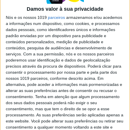
Porto e em Matosinhos
Damos valor à sua privacidade
Entre o início da digressão de Chico Buarque, o
Nós e os nossos 1019
parceiros
armazenamos e/ou acedemos
North Musical Festival e um concerto para cães
a informações num dispositivo, como cookies, e processamos
(e donos) no Porto, há visitas gratuitas à nova
dados pessoais, como identificadores únicos e informações
exposição na Casa da Arquitectura, em
Matosinhos. Seis ideias para fazer neste sábado e
padrão enviadas por um dispositivo para publicidade e
domingo, 27 e 28
conteúdos personalizados, medição de publicidade e
conteúdos, pesquisa de audiências e desenvolvimento de
serviços.
Com a sua permissão, nós e os nossos parceiros
poderemos usar identificação e dados de geolocalização
precisos através da procura de dispositivos. Poderá clicar para
consentir o processamento por nossa parte e pela parte dos
nossos 1019 parceiros, conforme descrito acima. Em
SITES DO GRUPO TRUST IN NEWS
alternativa, pode aceder a informações mais pormenorizadas e
alterar as suas preferências antes de consentir ou recusar o
consentimento.
Tenha em atenção que algum processamento
Visão
Visão Se7e
dos seus dados pessoais poderá não exigir o seu
consentimento, mas que tem o direito de se opor a esse
processamento. As suas preferências serão aplicadas apenas a
este website. Você pode alterar suas preferências ou retirar seu
consentimento a qualquer momento voltando a este site e