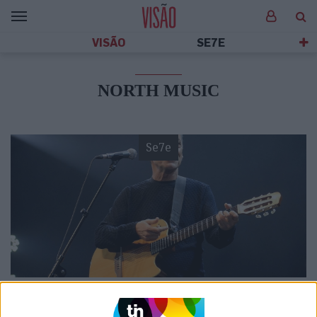
VISÃO
SE7E
NORTH MUSIC
Se7e
VISÃO SETE
6 ideias para este fim de semana, no