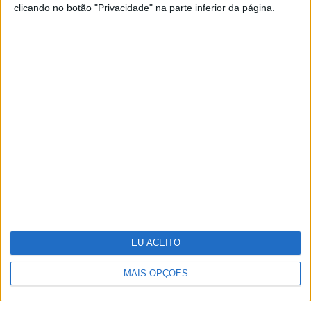
clicando no botão "Privacidade" na parte inferior da página.
TERMOS E CONDIÇÕES DE UTILIZAÇÃO
POLÍTICA DE PRIVACIDADDE
POLÍTICA DE COOKIES
Copyright © Trust in News. Todos os direitos reservados.
EU ACEITO
MAIS OPÇÕES