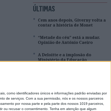
ÚLTIMAS
Cem anos depois, Giverny volta a
contar a história de Monet
“Metade do céu” está a mudar.
Opinião de António Caeiro
A Deloitte e a implosão do
Ministério da Educação
Viagem a Portugal. Crónica de
Luís Leite
Spoofing: Quando o número do
s, como identificadores únicos e informações padrão enviadas por
banco mente
nto de serviços.
Com a sua permissão, nós e os nossos parceiros
essamento por nossa parte e pela parte dos nossos 1019 parceiros,
ir ou recusar o consentimento.
Tenha em atenção que algum