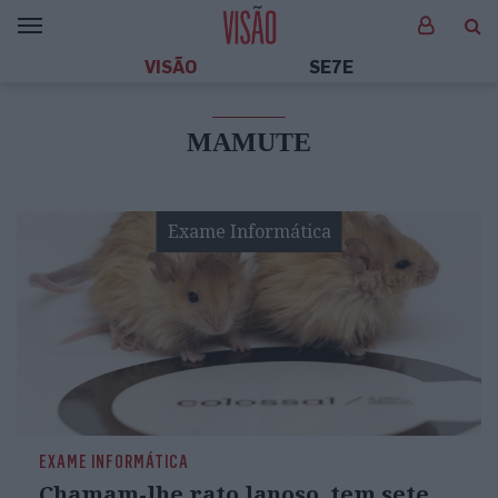
VISÃO
SE7E
MAMUTE
Exame Informática
EXAME INFORMÁTICA
Chamam-lhe rato lanoso, tem sete