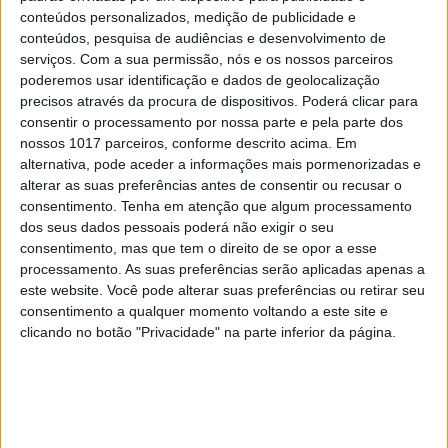
EXAME INFORMÁTICA
conteúdos personalizados, medição de publicidade e
Cientistas criam almôndega gigante
conteúdos, pesquisa de audiências e desenvolvimento de
com carne de mamute, animal
serviços.
Com a sua permissão, nós e os nossos parceiros
extinto há quatro mil anos
poderemos usar identificação e dados de geolocalização
precisos através da procura de dispositivos. Poderá clicar para
Experiência conduzida pela empresa australiana
consentir o processamento por nossa parte e pela parte dos
Vow resultou na criação de uma almôndega
nossos 1017 parceiros, conforme descrito acima. Em
gigante de carne de mamute que está em
alternativa, pode aceder a informações mais pormenorizadas e
exposição no Museu de Ciências Nemo, nos Países
alterar as suas preferências antes de consentir ou recusar o
Baixos. Objetivo é demonstrar o potencial do
cultivo de carne em laboratório para
consentimento.
Tenha em atenção que algum processamento
revolucionar indústria alimentar
dos seus dados pessoais poderá não exigir o seu
consentimento, mas que tem o direito de se opor a esse
processamento. As suas preferências serão aplicadas apenas a
este website. Você pode alterar suas preferências ou retirar seu
consentimento a qualquer momento voltando a este site e
clicando no botão "Privacidade" na parte inferior da página.