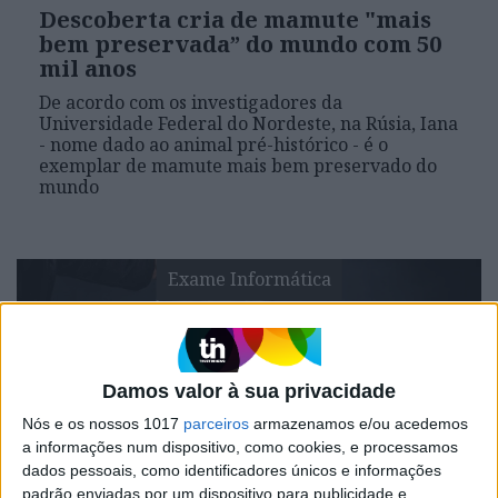
Descoberta cria de mamute "mais
bem preservada” do mundo com 50
mil anos
De acordo com os investigadores da
Universidade Federal do Nordeste, na Rúsia, Iana
- nome dado ao animal pré-histórico - é o
exemplar de mamute mais bem preservado do
mundo
Exame Informática
Damos valor à sua privacidade
Nós e os nossos 1017
parceiros
armazenamos e/ou acedemos
a informações num dispositivo, como cookies, e processamos
dados pessoais, como identificadores únicos e informações
padrão enviadas por um dispositivo para publicidade e