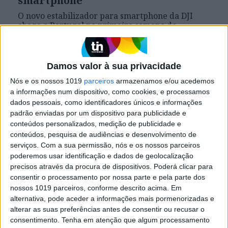
smartphone
O novo estabilizador para smartphone da DJI
chega a Portugal na primeira semana de
setembro e incorpora um sistema magnético de
fixação
Damos valor à sua privacidade
Nós e os nossos 1019
parceiros
armazenamos e/ou acedemos
Exame Informática
a informações num dispositivo, como cookies, e processamos
dados pessoais, como identificadores únicos e informações
padrão enviadas por um dispositivo para publicidade e
conteúdos personalizados, medição de publicidade e
conteúdos, pesquisa de audiências e desenvolvimento de
serviços.
Com a sua permissão, nós e os nossos parceiros
poderemos usar identificação e dados de geolocalização
precisos através da procura de dispositivos. Poderá clicar para
consentir o processamento por nossa parte e pela parte dos
nossos 1019 parceiros, conforme descrito acima. Em
EXAME INFORMÁTICA
alternativa, pode aceder a informações mais pormenorizadas e
Anomalia do Atlântico Sul: A 'falha'
alterar as suas preferências antes de consentir ou recusar o
no campo magnético da Terra está a
consentimento.
Tenha em atenção que algum processamento