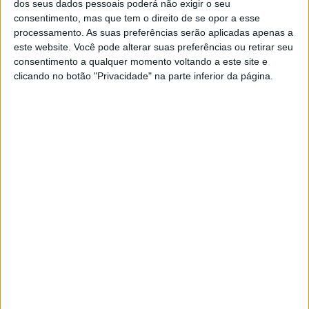
dividir-se
dos seus dados pessoais poderá não exigir o seu
consentimento, mas que tem o direito de se opor a esse
Os investigadores da NASA revelam que a
processamento. As suas preferências serão aplicadas apenas a
Anomalia detetada há décadas está agora a
este website. Você pode alterar suas preferências ou retirar seu
dividir-se em duas, continuando a mudar
lentamente
consentimento a qualquer momento voltando a este site e
clicando no botão "Privacidade" na parte inferior da página.
Exame Informática
EXAME INFORMÁTICA
Satélites mostram que campo
magnético da Terra está a