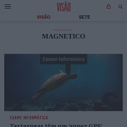
VISÃO
SE7E
MAGNETICO
Exame Informática
EXAME INFORMÁTICA
Tartarugas têm um ‘super GPS’