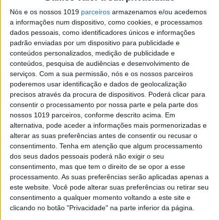
VISÃO DO DIA: Quem faz de Carlos
Manuel ou Sérgio Conceição?
Nós e os nossos 1019
parceiros
armazenamos e/ou acedemos
a informações num dispositivo, como cookies, e processamos
dados pessoais, como identificadores únicos e informações
padrão enviadas por um dispositivo para publicidade e
conteúdos personalizados, medição de publicidade e
conteúdos, pesquisa de audiências e desenvolvimento de
serviços.
Com a sua permissão, nós e os nossos parceiros
SITES DO GRUPO TRUST IN NEWS
poderemos usar identificação e dados de geolocalização
precisos através da procura de dispositivos. Poderá clicar para
consentir o processamento por nossa parte e pela parte dos
Visão
Visão Se7e
nossos 1019 parceiros, conforme descrito acima. Em
alternativa, pode aceder a informações mais pormenorizadas e
alterar as suas preferências antes de consentir ou recusar o
consentimento.
Tenha em atenção que algum processamento
dos seus dados pessoais poderá não exigir o seu
consentimento, mas que tem o direito de se opor a esse
processamento. As suas preferências serão aplicadas apenas a
este website. Você pode alterar suas preferências ou retirar seu
consentimento a qualquer momento voltando a este site e
clicando no botão "Privacidade" na parte inferior da página.