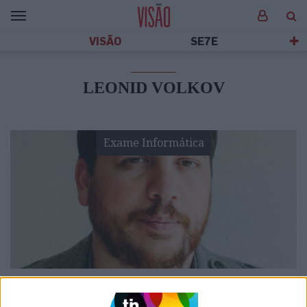
VISÃO
SE7E
LEONID VOLKOV
Exame Informática
EXAME INFORMÁTICA
Políticos holandeses fizeram