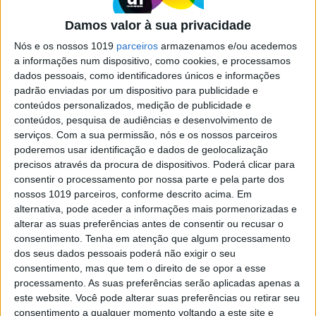
reunião com… um deepfake
Damos valor à sua privacidade
Deputados pensavam estar a falar com um
representante do líder da oposição russa Alexei
Nós e os nossos 1019
parceiros
armazenamos e/ou acedemos
Navalny, quando na realidade era alguém a
a informações num dispositivo, como cookies, e processamos
fazer-se passar por ele usando imagens geradas
dados pessoais, como identificadores únicos e informações
por Inteligência Artificial. E os deputados
padrão enviadas por um dispositivo para publicidade e
holandeses não são sequer as primeiras vítimas
conteúdos personalizados, medição de publicidade e
deste deepfake
conteúdos, pesquisa de audiências e desenvolvimento de
serviços.
Com a sua permissão, nós e os nossos parceiros
poderemos usar identificação e dados de geolocalização
precisos através da procura de dispositivos. Poderá clicar para
consentir o processamento por nossa parte e pela parte dos
nossos 1019 parceiros, conforme descrito acima. Em
SITES DO GRUPO TRUST IN NEWS
alternativa, pode aceder a informações mais pormenorizadas e
alterar as suas preferências antes de consentir ou recusar o
consentimento.
Tenha em atenção que algum processamento
dos seus dados pessoais poderá não exigir o seu
Visão
Visão Se7e
consentimento, mas que tem o direito de se opor a esse
processamento. As suas preferências serão aplicadas apenas a
este website. Você pode alterar suas preferências ou retirar seu
consentimento a qualquer momento voltando a este site e