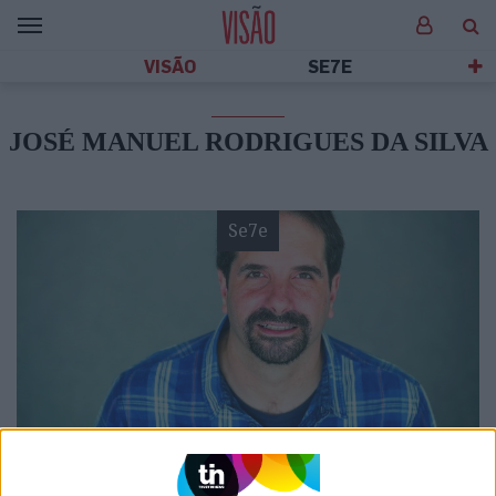
VISÃO
SE7E
JOSÉ MANUEL RODRIGUES DA SILVA
Se7e
VISÃO SETE
"O Homem do Leme", de Manuel