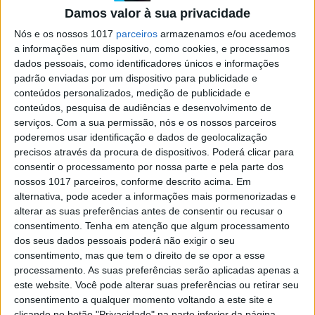
Halpern: Mais do que uma onda
Damos valor à sua privacidade
Crónicas escritas ao longo de 20 anos, com vista
Nós e os nossos 1017
parceiros
armazenamos e/ou acedemos
para o mundo da internet (ou seja: sobre tudo),
a informações num dispositivo, como cookies, e processamos
conquistam, em livro, o direito a uma vida mais
dados pessoais, como identificadores únicos e informações
longa
padrão enviadas por um dispositivo para publicidade e
conteúdos personalizados, medição de publicidade e
conteúdos, pesquisa de audiências e desenvolvimento de
serviços.
Com a sua permissão, nós e os nossos parceiros
poderemos usar identificação e dados de geolocalização
precisos através da procura de dispositivos. Poderá clicar para
SITES DO GRUPO TRUST IN NEWS
consentir o processamento por nossa parte e pela parte dos
nossos 1017 parceiros, conforme descrito acima. Em
alternativa, pode aceder a informações mais pormenorizadas e
alterar as suas preferências antes de consentir ou recusar o
Visão
Visão Se7e
consentimento.
Tenha em atenção que algum processamento
dos seus dados pessoais poderá não exigir o seu
consentimento, mas que tem o direito de se opor a esse
processamento. As suas preferências serão aplicadas apenas a
este website. Você pode alterar suas preferências ou retirar seu
consentimento a qualquer momento voltando a este site e
clicando no botão "Privacidade" na parte inferior da página.