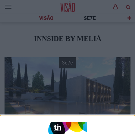
VISÃO
SE7E
INNSIDE BY MELIÁ
Se7e
VISÃO SETE
InnSide by Meliá Braga Centro: Um