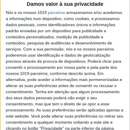
Damos valor à sua privacidade
hotel descontraído e perto de tudo
Nós e os nossos 1019
parceiros
armazenamos e/ou acedemos
Ao lado do antigo Retiro das Convertidas nasceu
a informações num dispositivo, como cookies, e processamos
um hotel de quatro estrelas que apela à vontade
de descobrir a cidade de Braga
dados pessoais, como identificadores únicos e informações
padrão enviadas por um dispositivo para publicidade e
conteúdos personalizados, medição de publicidade e
conteúdos, pesquisa de audiências e desenvolvimento de
serviços.
Com a sua permissão, nós e os nossos parceiros
poderemos usar identificação e dados de geolocalização
precisos através da procura de dispositivos. Poderá clicar para
SITES DO GRUPO TRUST IN NEWS
consentir o processamento por nossa parte e pela parte dos
nossos 1019 parceiros, conforme descrito acima. Em
alternativa, pode aceder a informações mais pormenorizadas e
Visão
Visão Se7e
alterar as suas preferências antes de consentir ou recusar o
consentimento.
Tenha em atenção que algum processamento
dos seus dados pessoais poderá não exigir o seu
consentimento, mas que tem o direito de se opor a esse
processamento. As suas preferências serão aplicadas apenas a
este website. Você pode alterar suas preferências ou retirar seu
consentimento a qualquer momento voltando a este site e
clicando no botão "Privacidade" na parte inferior da página.