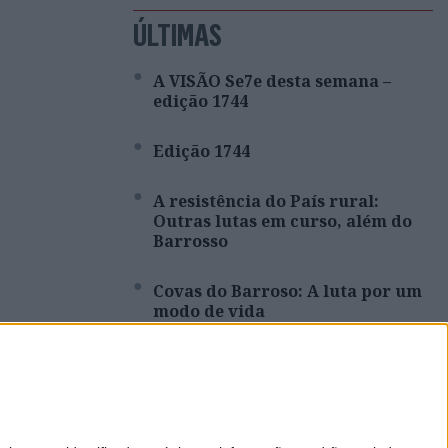
ÚLTIMAS
A VISÃO Se7e desta semana –
edição 1744
Edição 1744
A resistência do País rural:
Outras lutas em curso, além do
Barrosso
Covas do Barroso: A luta por um
modo de vida
Que País queremos? Editorial de
Rui Tavares Guedes