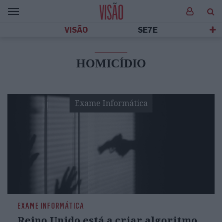
VISÃO
SE7E
HOMICÍDIO
Exame Informática
EXAME INFORMÁTICA
Reino Unido está a criar algoritmo