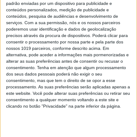
padrão enviadas por um dispositivo para publicidade e
conteúdos personalizados, medição de publicidade e
conteúdos, pesquisa de audiências e desenvolvimento de
serviços.
Com a sua permissão, nós e os nossos parceiros
poderemos usar identificação e dados de geolocalização
precisos através da procura de dispositivos. Poderá clicar para
consentir o processamento por nossa parte e pela parte dos
nossos 1019 parceiros, conforme descrito acima. Em
alternativa, pode aceder a informações mais pormenorizadas e
alterar as suas preferências antes de consentir ou recusar o
SOCIEDADE
consentimento.
Tenha em atenção que algum processamento
dos seus dados pessoais poderá não exigir o seu
Caso Jéssica: Mãe e mais três
consentimento, mas que tem o direito de se opor a esse
pessoas acusadas da morte da
processamento. As suas preferências serão aplicadas apenas a
menina de três anos em Setúbal
este website. Você pode alterar suas preferências ou retirar seu
Quatro pessoas são acusadas da morte de Jéssica,
consentimento a qualquer momento voltando a este site e
incluindo a sua mãe, Inês Tomás Sanches. Ana
clicando no botão "Privacidade" na parte inferior da página.
"Tita" Pinto e dois familiares são ainda acusados
de rapto, ofensa à integridade física e violação –
autoridades acreditam que chegou a ser
introduzida droga no ânus da criança, que terá
sido utilizada como "correio de droga"