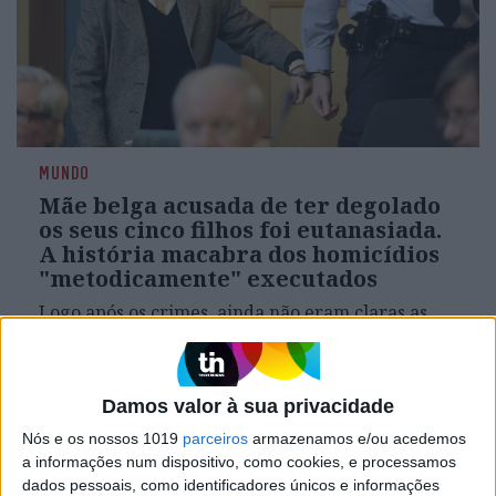
MUNDO
Mãe belga acusada de ter degolado
os seus cinco filhos foi eutanasiada.
A história macabra dos homicídios
"metodicamente" executados
Logo após os crimes, ainda não eram claras as
motivações de Lhermitte, mas as autoridades
apontavam para um "ato de desespero" da
mulher, que estaria com uma depressão
profunda há vários anos e era acompanhada por
Damos valor à sua privacidade
um psiquiatra desde os 6
Nós e os nossos 1019
parceiros
armazenamos e/ou acedemos
a informações num dispositivo, como cookies, e processamos
dados pessoais, como identificadores únicos e informações