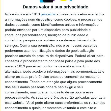
que anima Lisboa
Damos valor à sua privacidade
Fica abaixo do Bairro Alto, acima de Santos e
Nós e os nossos 1019
parceiros
armazenamos e/ou acedemos
fecha-se num triângulo de ruas desiguais, onde
a informações num dispositivo, como cookies, e processamos
está tudo a acontecer. Siga-nos pelas três artérias
dados pessoais, como identificadores únicos e informações
e sinta a efervescência do Triângulo de S. Bento
padrão enviadas por um dispositivo para publicidade e
conteúdos personalizados, medição de publicidade e
conteúdos, pesquisa de audiências e desenvolvimento de
serviços.
Com a sua permissão, nós e os nossos parceiros
poderemos usar identificação e dados de geolocalização
precisos através da procura de dispositivos. Poderá clicar para
SITES DO GRUPO TRUST IN NEWS
consentir o processamento por nossa parte e pela parte dos
nossos 1019 parceiros, conforme descrito acima. Em
alternativa, pode aceder a informações mais pormenorizadas e
alterar as suas preferências antes de consentir ou recusar o
Visão
Visão Se7e
consentimento.
Tenha em atenção que algum processamento
dos seus dados pessoais poderá não exigir o seu
consentimento, mas que tem o direito de se opor a esse
processamento. As suas preferências serão aplicadas apenas a
este website. Você pode alterar suas preferências ou retirar seu
consentimento a qualquer momento voltando a este site e