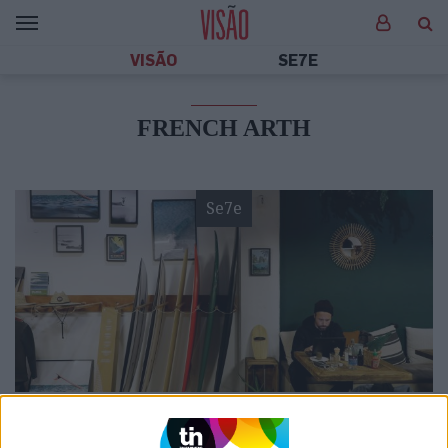
VISÃO
SE7E
FRENCH ARTH
Se7e
VISÃO SETE
Triângulo de S. Bento: O novo bairro