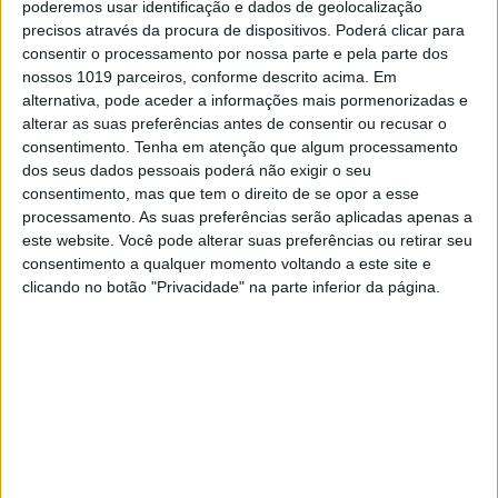
poderemos usar identificação e dados de geolocalização
precisos através da procura de dispositivos. Poderá clicar para
consentir o processamento por nossa parte e pela parte dos
nossos 1019 parceiros, conforme descrito acima. Em
alternativa, pode aceder a informações mais pormenorizadas e
alterar as suas preferências antes de consentir ou recusar o
consentimento.
Tenha em atenção que algum processamento
ECONOMIA
dos seus dados pessoais poderá não exigir o seu
O mistério dos ratings: como uma
consentimento, mas que tem o direito de se opor a esse
empresa pode ser “downgraded” e
processamento. As suas preferências serão aplicadas apenas a
“upgraded” em simultâneo
este website. Você pode alterar suas preferências ou retirar seu
consentimento a qualquer momento voltando a este site e
No dia em que a única das quatro grandes
clicando no botão "Privacidade" na parte inferior da página.
agências mundiais de rating que coloca a dívida
portuguesa num patamar acima de “lixo” vai
rever a sua avaliação – provavelmente baixando
o “outlook” de “estável” para “negativo”, devido à
instabilidade política –, contamos-lhe aqui como
estas agências podem reger-se por critérios, no
mínimo dúbios, quando efetuam as suas análises