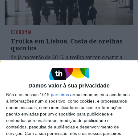
ECONOMIA
Troika em Lisboa, Costa de orelhas
quentes
Se já no verão de 2015, a troika torceu o nariz a
medidas de Passos Coelho a insinuar um alívio da
austeridade, o que dirão os técnicos acabados de
chegar a Lisboa do “esboço” orçamental de
António Costa e Mário Centeno? Será que, à
Damos valor à sua privacidade
semelhança da agência de rating Fitch, o acharão
“demasiado otimista”?
Nós e os nossos 1019
parceiros
armazenamos e/ou acedemos
a informações num dispositivo, como cookies, e processamos
dados pessoais, como identificadores únicos e informações
padrão enviadas por um dispositivo para publicidade e
conteúdos personalizados, medição de publicidade e
conteúdos, pesquisa de audiências e desenvolvimento de
serviços.
Com a sua permissão, nós e os nossos parceiros