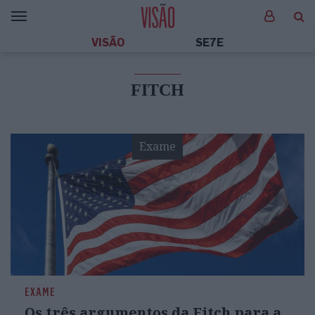
VISÃO
SE7E
FITCH
Exame
EXAME
Os três argumentos da Fitch para a