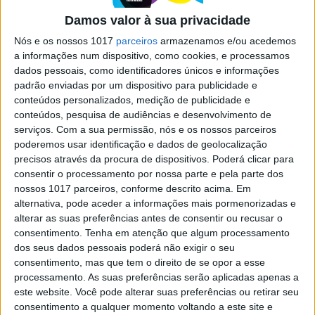
casais devem responder se querem
Damos valor à sua privacidade
uma relação duradoura
Nós e os nossos 1017
parceiros
armazenamos e/ou acedemos
Segundo os especialistas, há casais que, depois de
a informações num dispositivo, como cookies, e processamos
responderem a estas perguntas, descobrem que
dados pessoais, como identificadores únicos e informações
não são compatíveis
padrão enviadas por um dispositivo para publicidade e
conteúdos personalizados, medição de publicidade e
conteúdos, pesquisa de audiências e desenvolvimento de
serviços.
Com a sua permissão, nós e os nossos parceiros
poderemos usar identificação e dados de geolocalização
precisos através da procura de dispositivos. Poderá clicar para
SITES DO GRUPO TRUST IN NEWS
consentir o processamento por nossa parte e pela parte dos
nossos 1017 parceiros, conforme descrito acima. Em
alternativa, pode aceder a informações mais pormenorizadas e
alterar as suas preferências antes de consentir ou recusar o
Visão
Visão Se7e
consentimento.
Tenha em atenção que algum processamento
dos seus dados pessoais poderá não exigir o seu
consentimento, mas que tem o direito de se opor a esse
processamento. As suas preferências serão aplicadas apenas a
este website. Você pode alterar suas preferências ou retirar seu
consentimento a qualquer momento voltando a este site e