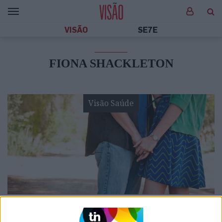
VISÃO
SE7E
FIONA SHACKLETON
Visão Saúde
VISÃO SAÚDE
As 10 perguntas a que todos os