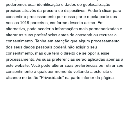
A aldeia de um homem só
poderemos usar identificação e dados de geolocalização
precisos através da procura de dispositivos. Poderá clicar para
Fernando Gonçalves é o único habitante de Val de
consentir o processamento por nossa parte e pela parte dos
Poldros, uma povoação abandonada no concelho
nossos 1019 parceiros, conforme descrito acima. Em
de Monção, conhecida como "a aldeia dos
alternativa, pode aceder a informações mais pormenorizadas e
hobbits". Não será propriamente o Senhor dos
alterar as suas preferências antes de consentir ou recusar o
Anéis, mas, no seu restaurante, os tesouros
gastronómicos do Alto Minho estão bem
consentimento.
Tenha em atenção que algum processamento
guardados. No tema de capa da edição da VISÃO
dos seus dados pessoais poderá não exigir o seu
Se7e desta semana, esta quinta nas bancas,
consentimento, mas que tem o direito de se opor a esse
redescobrimos a região
processamento. As suas preferências serão aplicadas apenas a
este website. Você pode alterar suas preferências ou retirar seu
consentimento a qualquer momento voltando a este site e
clicando no botão "Privacidade" na parte inferior da página.
Se7e