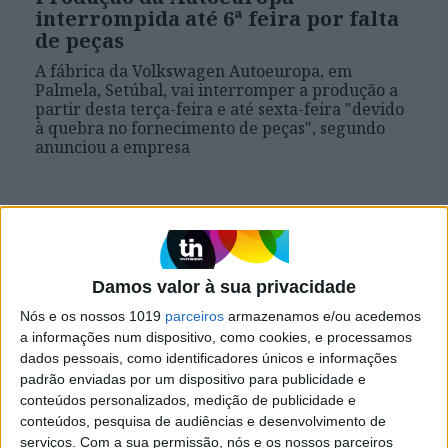
interrompida até 6ª feira por falta
de peças
A fábrica da Volkswagen Autoeuropa, em
Palmela, Setúbal, vai interromper a produção a
partir desta terça-feira e até sexta-feira "devido
à quebra no fornecimento de peças", segundo
anunciou a empresa
Se7e
Damos valor à sua privacidade
Nós e os nossos 1019
parceiros
armazenamos e/ou acedemos
a informações num dispositivo, como cookies, e processamos
dados pessoais, como identificadores únicos e informações
padrão enviadas por um dispositivo para publicidade e
conteúdos personalizados, medição de publicidade e
conteúdos, pesquisa de audiências e desenvolvimento de
VISÃO SETE
serviços.
Com a sua permissão, nós e os nossos parceiros