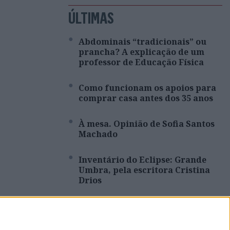
ÚLTIMAS
Abdominais “tradicionais” ou
prancha? A explicação de um
professor de Educação Física
Como funcionam os apoios para
comprar casa antes dos 35 anos
À mesa. Opinião de Sofia Santos
Machado
Inventário do Eclipse: Grande
Umbra, pela escritora Cristina
Drios
Festas, feiras e romarias de
Portugal: 15 sugestões para
celebrar a cultura popular