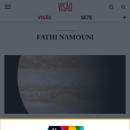
VISÃO
SE7E
FATHI NAMOUNI
SOCIEDADE
Cientista portuguesa na equipa que