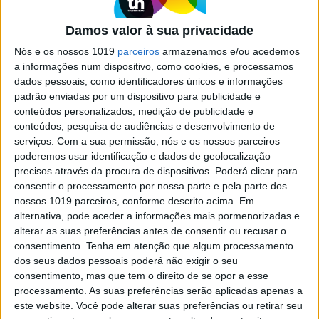
detetou o primeiro asteroide
"imigrante" do nosso sistema solar
Damos valor à sua privacidade
Em 2017 foi observado o primeiro visitante
Nós e os nossos 1019
parceiros
armazenamos e/ou acedemos
estrangeiro ao nosso sistema solar, mas agora,
a informações num dispositivo, como cookies, e processamos
pela primeira vez, uma dupla de astrónomos, da
dados pessoais, como identificadores únicos e informações
qual fez parte a portuguesa Helena Morais,
padrão enviadas por um dispositivo para publicidade e
descobriu um objeto que "imigrou" para cá há
conteúdos personalizados, medição de publicidade e
cerca de 4.5 mil milhões de anos e tem passado
conteúdos, pesquisa de audiências e desenvolvimento de
despercebido desde então
serviços.
Com a sua permissão, nós e os nossos parceiros
poderemos usar identificação e dados de geolocalização
precisos através da procura de dispositivos. Poderá clicar para
consentir o processamento por nossa parte e pela parte dos
nossos 1019 parceiros, conforme descrito acima. Em
alternativa, pode aceder a informações mais pormenorizadas e
SITES DO GRUPO TRUST IN NEWS
alterar as suas preferências antes de consentir ou recusar o
consentimento.
Tenha em atenção que algum processamento
dos seus dados pessoais poderá não exigir o seu
consentimento, mas que tem o direito de se opor a esse
Visão
Visão Se7e
processamento. As suas preferências serão aplicadas apenas a
este website. Você pode alterar suas preferências ou retirar seu