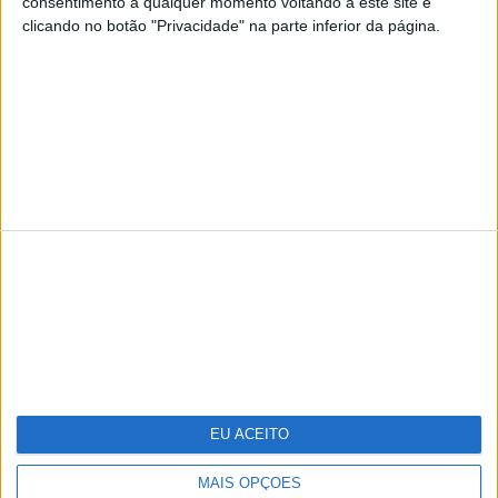
consentimento a qualquer momento voltando a este site e
clicando no botão "Privacidade" na parte inferior da página.
TERMOS E CONDIÇÕES DE UTILIZAÇÃO
POLÍTICA DE PRIVACIDADDE
POLÍTICA DE COOKIES
Copyright © Trust in News. Todos os direitos reservados.
EU ACEITO
MAIS OPÇÕES