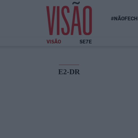
#NÃOFECH
VISÃO
SE7E
E2-DR