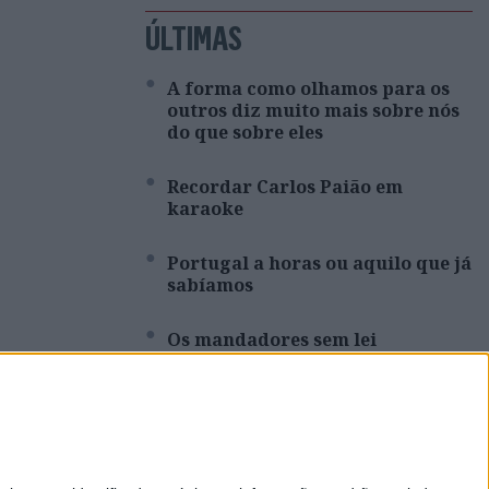
ÚLTIMAS
A forma como olhamos para os
outros diz muito mais sobre nós
do que sobre eles
Recordar Carlos Paião em
karaoke
Portugal a horas ou aquilo que já
sabíamos
Os mandadores sem lei
Carlos Paião: Viver de novo em
Playback