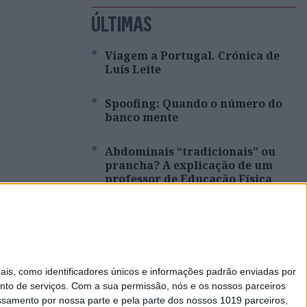
ÚLTIMAS
Viagem a Portugal. Crónica de
Luís Leite
Spoofing: Quando o número do
banco mente
Abdominais “tradicionais” ou
prancha? A explicação de um
professor de Educação Física
Como funcionam os apoios para
comprar casa antes dos 35 anos
À mesa. Opinião de Sofia Santos
s, como identificadores únicos e informações padrão enviadas por
Machado
nto de serviços.
Com a sua permissão, nós e os nossos parceiros
essamento por nossa parte e pela parte dos nossos 1019 parceiros,