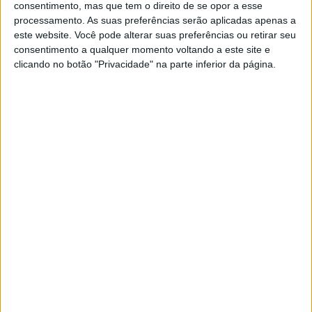
Cientistas da Universidade de Copenhaga
consentimento, mas que tem o direito de se opor a esse
relatam a descoberta de uma pequena camada,
processamento. As suas preferências serão aplicadas apenas a
com apenas algumas células de espessura, que
este website. Você pode alterar suas preferências ou retirar seu
ajuda a proteger as matérias cinzenta e branca
consentimento a qualquer momento voltando a este site e
no cérebro
clicando no botão "Privacidade" na parte inferior da página.
Exame Informática
EXAME INFORMÁTICA
Investigadores descobrem novo
buraco na camada do ozono (e