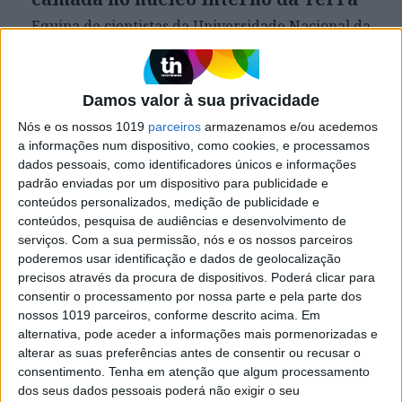
Equipa de cientistas da Universidade Nacional da
Austrália encontrou evidências de que há uma
camada até agora desconhecida no núcleo
interno da Terra
Damos valor à sua privacidade
Nós e os nossos 1019
parceiros
armazenamos e/ou acedemos
a informações num dispositivo, como cookies, e processamos
Exame Informática
dados pessoais, como identificadores únicos e informações
padrão enviadas por um dispositivo para publicidade e
conteúdos personalizados, medição de publicidade e
conteúdos, pesquisa de audiências e desenvolvimento de
serviços.
Com a sua permissão, nós e os nossos parceiros
poderemos usar identificação e dados de geolocalização
precisos através da procura de dispositivos. Poderá clicar para
consentir o processamento por nossa parte e pela parte dos
nossos 1019 parceiros, conforme descrito acima. Em
alternativa, pode aceder a informações mais pormenorizadas e
EXAME INFORMÁTICA
alterar as suas preferências antes de consentir ou recusar o
Investigadores descobrem nova
consentimento.
Tenha em atenção que algum processamento
camada no cérebro
dos seus dados pessoais poderá não exigir o seu