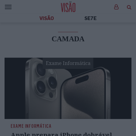
VISÃO
SE7E
CAMADA
Exame Informática
EXAME INFORMÁTICA
Apple prepara iPhone dobrável