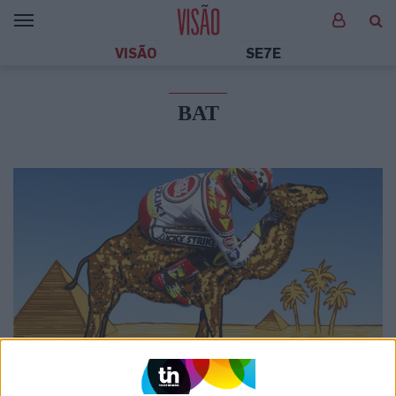
VISÃO
SE7E
BAT
ECONOMIA
Lucky Strike quer montar o camelo