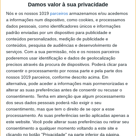
Damos valor à sua privacidade
Na indústria tabaqueira prepara-se uma fusão
com vista a criar a maior empresa mundial do
Nós e os nossos 1019
parceiros
armazenamos e/ou acedemos
setor
a informações num dispositivo, como cookies, e processamos
dados pessoais, como identificadores únicos e informações
padrão enviadas por um dispositivo para publicidade e
conteúdos personalizados, medição de publicidade e
conteúdos, pesquisa de audiências e desenvolvimento de
serviços.
Com a sua permissão, nós e os nossos parceiros
poderemos usar identificação e dados de geolocalização
SITES DO GRUPO TRUST IN NEWS
precisos através da procura de dispositivos. Poderá clicar para
consentir o processamento por nossa parte e pela parte dos
nossos 1019 parceiros, conforme descrito acima. Em
Visão
Visão Se7e
alternativa, pode aceder a informações mais pormenorizadas e
alterar as suas preferências antes de consentir ou recusar o
consentimento.
Tenha em atenção que algum processamento
dos seus dados pessoais poderá não exigir o seu
consentimento, mas que tem o direito de se opor a esse
processamento. As suas preferências serão aplicadas apenas a
este website. Você pode alterar suas preferências ou retirar seu
consentimento a qualquer momento voltando a este site e
clicando no botão "Privacidade" na parte inferior da página.