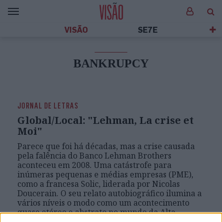
VISÃO
SE7E
BANKRUPCY
Jornal de Letras
JORNAL DE LETRAS
Global/Local: "Lehman, La crise et
Moi"
Parece que foi há décadas, mas a crise causada
pela falência do Banco Lehman Brothers
aconteceu em 2008. Uma catástrofe para
inúmeras pequenas e médias empresas (PME),
como a francesa Solic, liderada por Nicolas
Doucerain. O seu relato autobiográfico ilumina a
vários níveis o modo como um acontecimento
quase etéreo e abstrato no mundo da Alta
Finança tem reflexos profundos na vida de