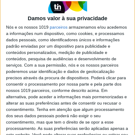
centenas de pessoas. Que, na verdade,
representam milhões com histórias parecidas.
Although it now seems like a long time ago, the
Damos valor à sua privacidade
crisis caused by the bankruptcy of the Lehman
Nós e os nossos 1019
parceiros
armazenamos e/ou acedemos
Brothers Bank was in 2008. A catastrophe for
many enterprises, such as the French company
a informações num dispositivo, como cookies, e processamos
Solic, led by Nicolas Doucerain. His tale sheds
dados pessoais, como identificadores únicos e informações
light as to how an almost ethereal and abstract
padrão enviadas por um dispositivo para publicidade e
event in the world of High Finance can affect the
conteúdos personalizados, medição de publicidade e
lives of hundreds of people. People who actually
conteúdos, pesquisa de audiências e desenvolvimento de
represent millions with similar stories. At the
serviços.
Com a sua permissão, nós e os nossos parceiros
end an English version of this Review is
poderemos usar identificação e dados de geolocalização
provided.
precisos através da procura de dispositivos. Poderá clicar para
consentir o processamento por nossa parte e pela parte dos
nossos 1019 parceiros, conforme descrito acima. Em
alternativa, pode aceder a informações mais pormenorizadas e
alterar as suas preferências antes de consentir ou recusar o
consentimento.
Tenha em atenção que algum processamento
SITES DO GRUPO TRUST IN NEWS
dos seus dados pessoais poderá não exigir o seu
consentimento, mas que tem o direito de se opor a esse
processamento. As suas preferências serão aplicadas apenas a
este website. Você pode alterar suas preferências ou retirar seu