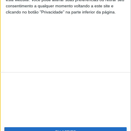
Visão
Visão Se7e
consentimento a qualquer momento voltando a este site e
clicando no botão "Privacidade" na parte inferior da página.
TERMOS E CONDIÇÕES DE UTILIZAÇÃO
POLÍTICA DE PRIVACIDADDE
POLÍTICA DE COOKIES
Copyright © Trust in News. Todos os direitos reservados.