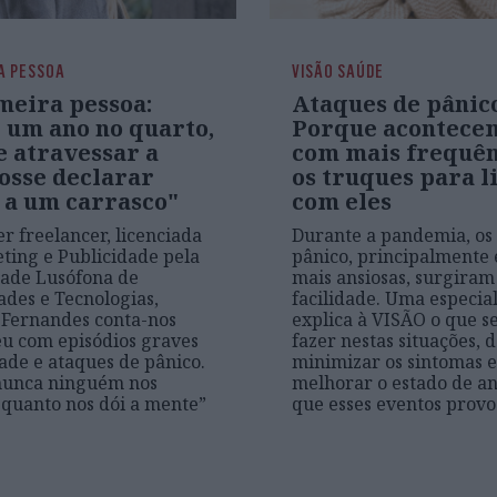
A PESSOA
VISÃO SAÚDE
meira pessoa:
Ataques de pânic
i um ano no quarto,
Porque acontece
e atravessar a
com mais frequên
osse declarar
os truques para l
 a um carrasco"
com eles
r freelancer, licenciada
Durante a pandemia, os
ing e Publicidade pela
pânico, principalmente
ade Lusófona de
mais ansiosas, surgira
des e Tecnologias,
facilidade. Uma especial
 Fernandes conta-nos
explica à VISÃO o que s
u com episódios graves
fazer nestas situações, 
ade e ataques de pânico.
minimizar os sintomas e
nunca ninguém nos
melhorar o estado de a
quanto nos dói a mente”
que esses eventos prov