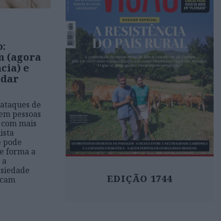
o:
m (agora
cia) e
idar
 ataques de
 em pessoas
m com mais
ista
e pode
de forma a
 a
nsiedade
EDIÇÃO 1744
ocam