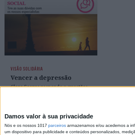
VISÃO SOLIDÁRIA
Vencer a depressão
Clara Soares responde a questões
sobre psicologia. Envie as suas
perguntas para
visaosolidaria@impresa.pt ou
clara.psy@gmail.com
Damos valor à sua privacidade
Nós e os nossos 1017
parceiros
armazenamos e/ou acedemos a infor
um dispositivo para publicidade e conteúdos personalizados, mediç