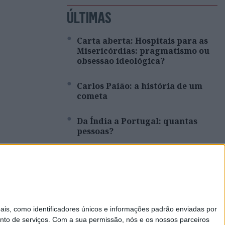
ÚLTIMAS
Carta aberta: Hospitais para as
Misericórdias: pragmatismo ou
obsessão ideológica?
Carlos Paião: a história de um
cometa
Da Índia a Portugal: quantas
pessoas?
Opinião | Ser professor, uma
reflexão
Não há transição ecológica sem
mineração. Opinião de Carlos
s, como identificadores únicos e informações padrão enviadas por
Alberto Cupeto
nto de serviços.
Com a sua permissão, nós e os nossos parceiros