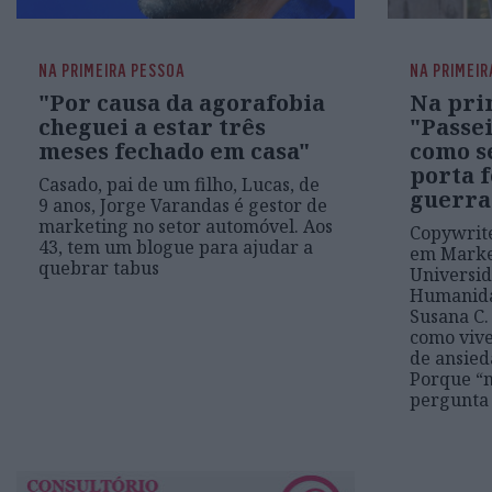
NA PRIMEIRA PESSOA
NA PRIMEIR
"Por causa da agorafobia
Na pri
cheguei a estar três
"Passe
meses fechado em casa"
como s
porta f
Casado, pai de um filho, Lucas, de
guerra
9 anos, Jorge Varandas é gestor de
marketing no setor automóvel. Aos
Copywrite
43, tem um blogue para ajudar a
em Market
quebrar tabus
Universid
Humanida
Susana C.
como vive
de ansied
Porque “
pergunta 