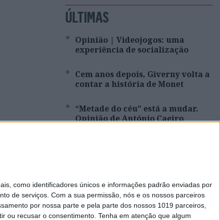
ÚLTIMAS
Opinião | Videojogos: uma
experiência de socialização
Cem anos depois, Giverny volta a
contar a história de Monet
“Metade do céu” está a mudar.
Opinião de António Caeiro
A Deloitte e a implosão do
Ministério da Educação
Viagem a Portugal. Crónica de
s, como identificadores únicos e informações padrão enviadas por
Luís Leite
nto de serviços.
Com a sua permissão, nós e os nossos parceiros
essamento por nossa parte e pela parte dos nossos 1019 parceiros,
ir ou recusar o consentimento.
Tenha em atenção que algum