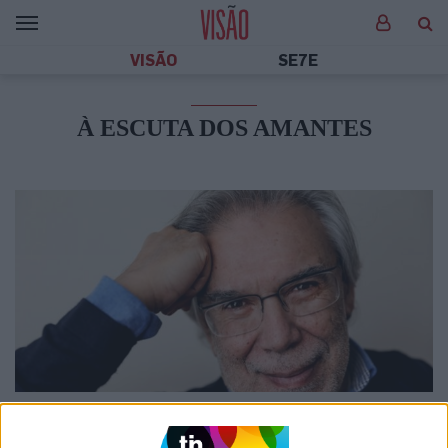
VISÃO
SE7E
À ESCUTA DOS AMANTES
SOCIEDADE
"As relações não são passeios no