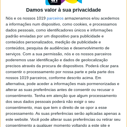
parque. Desiste-se muito cedo por
Damos valor à sua privacidade
se pensar que, havendo conflito, não
se está com a pessoa certa"
Nós e os nossos 1019
parceiros
armazenamos e/ou acedemos
a informações num dispositivo, como cookies, e processamos
O psiquiatra e escritor Júlio Machado Vaz
dados pessoais, como identificadores únicos e informações
relembra, em entrevista à VISÃO, que "não há
padrão enviadas por um dispositivo para publicidade e
relações sem crises nem conflito"
conteúdos personalizados, medição de publicidade e
conteúdos, pesquisa de audiências e desenvolvimento de
serviços.
Com a sua permissão, nós e os nossos parceiros
poderemos usar identificação e dados de geolocalização
precisos através da procura de dispositivos. Poderá clicar para
consentir o processamento por nossa parte e pela parte dos
SITES DO GRUPO TRUST IN NEWS
nossos 1019 parceiros, conforme descrito acima. Em
alternativa, pode aceder a informações mais pormenorizadas e
alterar as suas preferências antes de consentir ou recusar o
consentimento.
Tenha em atenção que algum processamento
Visão
Visão Se7e
dos seus dados pessoais poderá não exigir o seu
consentimento, mas que tem o direito de se opor a esse
processamento. As suas preferências serão aplicadas apenas a
este website. Você pode alterar suas preferências ou retirar seu
consentimento a qualquer momento voltando a este site e