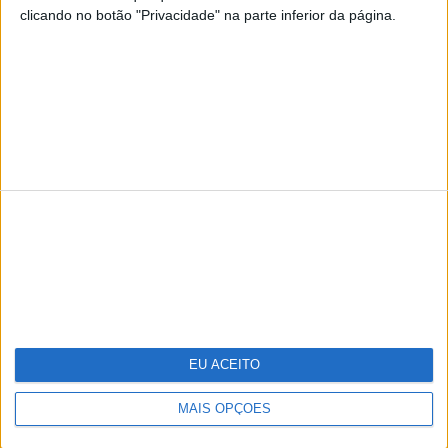
clicando no botão "Privacidade" na parte inferior da página.
TERMOS E CONDIÇÕES DE UTILIZAÇÃO
POLÍTICA DE PRIVACIDADDE
POLÍTICA DE COOKIES
Copyright © Trust in News. Todos os direitos reservados.
EU ACEITO
MAIS OPÇÕES